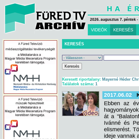
2026. augusztus 7. péntek -
VIDEÓK
KERESÉS
KERESÉS
Keresett riportalany:
Mayerné Héder Chri
Találatok száma:
1
2017.06.02
Ebben az évb
hagyományokn
át a "Balaton
Ivánné és Pet
elismerést. Tö
ideje vannak 