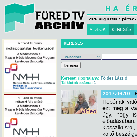
2026. augusztus 7. péntek -
VIDEÓK
KERESÉS
KERESÉS
Keresett riportalany:
Földes László
Találatok száma:
1
2017.06.10
Hobónak való
ezt meg a Va
úgy, hogy is
előadásában. 
klasszikusról
költő beszélge