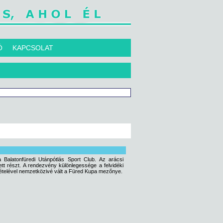
Ó
KAPCSOLAT
 Balatonfüredi Utánpótlás Sport Club. Az arácsi
ett részt. A rendezvény különlegessége a felvidéki
vételével nemzetközivé vált a Füred Kupa mezőnye.