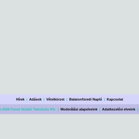
Hírek
|
Adások
|
Vételkörzet
|
Balatonfüredi Napló
|
Kapcsolat
-2026 Füred Stúdió Televíziós Kft. |
Moderálási alapelveink
|
Adatkezelési elveink
|