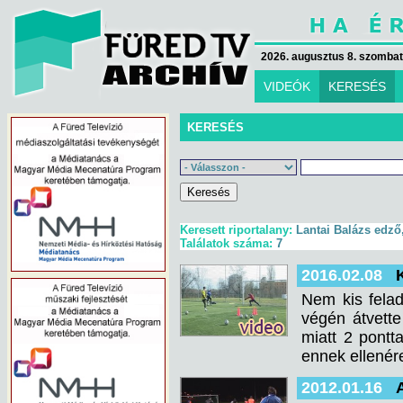
2026. augusztus 8. szombat 
VIDEÓK
KERESÉS
KERESÉS
Keresett riportalany:
Lantai Balázs edző
Találatok száma:
7
2016.02.08
Nem kis felad
végén átvette
miatt 2 pontt
ennek ellenér
2012.01.16