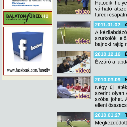
Hatodik hely
várható átsze
füredi csapatn
2011.01.02
A kézilabdázó
szurkolók el
bajnoki rajtig 
2010.12.16
Évzáró a labd
2010.03.09
Négy új játé
szerint olyan
szóba jöhet.
elleni összec
2010.01.27
Megkezdődött 