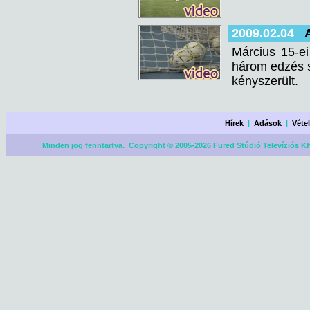
2009.02.04
Március 15-ei
három edzés s
kényszerült.
Hírek
|
Adások
|
Véte
Minden jog fenntartva. Copyright © 2005-2026 Füred Stúdió Televíziós Kf