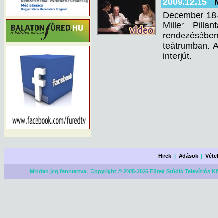
2009.12.15
December 18-
Miller Pill
rendezésébe
teátrumban. A
interjút.
Hírek
|
Adások
|
Véte
Minden jog fenntartva. Copyright © 2005-2026 Füred Stúdió Televíziós Kf