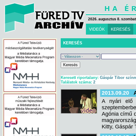
2026. augusztus 8. szombat 
VIDEÓK
KERESÉS
KERESÉS
Keresett riportalany:
Gáspár Tibor szín
Találatok száma:
2
2013.09.20
A nyári elő
szeptemberben
Agónia című d
magyarország
Kitty, Gáspár 