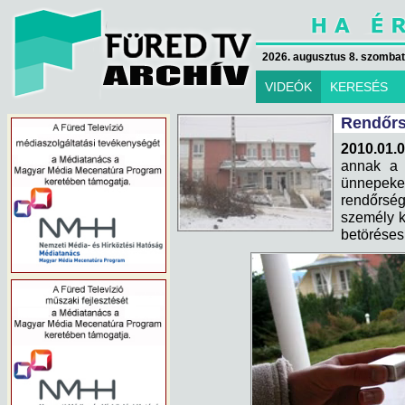
2026. augusztus 8. szombat 
VIDEÓK
KERESÉS
Rendőrs
2010.01.0
annak a r
ünnepeket 
rendőrsé
személy k
betöréses 