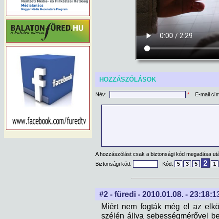
HOZZÁSZÓLÁSOK
Név:
*
E-mail cí
A hozzászólást csak a biztonsági kód megadása után
2
Biztonsági kód:
Kód:
5
3
5
1
#2 - füredi - 2010.01.08. - 23:18:1
Miért nem fogták még el az elk
szélén állva sebességmérővel bes