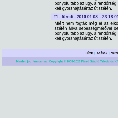
bonyolultabb az ügy, a rendőrség 
kell gyorshajtásértaz út szélén.
#1 - füredi - 2010.01.08. - 23:18:0
Miért nem fogták még el az elk
szélén állva sebességmérővel bes
bonyolultabb az ügy, a rendőrség 
kell gyorshajtásértaz út szélén.
Hírek
|
Adások
|
Véte
Minden jog fenntartva. Copyright © 2005-2026 Füred Stúdió Televíziós Kf