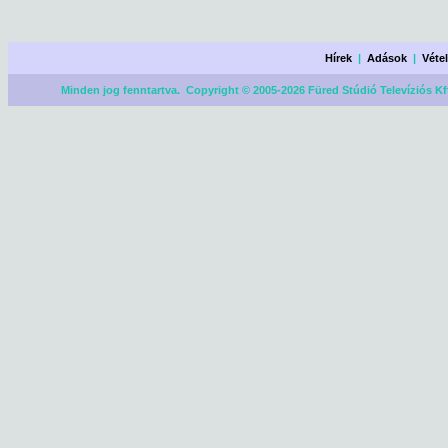
Hírek
|
Adások
|
Véte
Minden jog fenntartva. Copyright © 2005-2026 Füred Stúdió Televíziós Kf