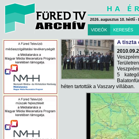
2026. augusztus 10. hétfő - 
VIDEÓK
KERESÉS
A tiszta
2010.09.2
Veszpré
Területre
Veszprém 
5 kategó
Balatonfü
héten tartották a Vaszary villában.