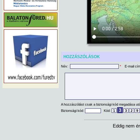
HOZZÁSZÓLÁSOK
Név:
*
E-mail cí
A hozzászólást csak a biztonsági kód megadása után
3
Biztonsági kód:
Kód:
1
3
2
9
Eddig nem ér