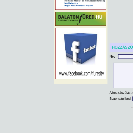
HOZZÁSZ
Név:
A hozzászólást 
Biztonsági kód: