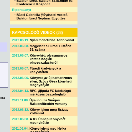
•
Balatonfüred, Balaton Szabadidő és
Konferencia Központ
Riportalany:
•
Bácsi Gabriella Művészeti vezető,
Balatonfüred Néptánc Együttes
KAPCSOLÓDÓ VIDEÓK (38)
2013.06.19.
Nyári menetrend, több vonat
2013.06.08.
Megjelent a Füredi História
33. száma
2013.06.07.
Könyvhét: olvasmányos
kötet a boglári
pincegazdaságról
2013.06.07.
Füredi kiadványok a
könyvhéten
2013.06.06.
Könyvek az új barbarizmus
ellen, Szőcs Géza könyheti
megnyitóján
2013.04.13.
BFC-Újbuda FC labdarúgó
mérkőzés összefoglaló
kra.
2012.11.08.
Újra indul a Virágos
Balatonfüredért verseny
2012.06.12.
Könyv jelent meg Brázay
Zoltánról
2012.06.08.
A 83. Ünnepi Könyvhét
megnyitóján
2011.06.04.
Könyv jelent meg Helka