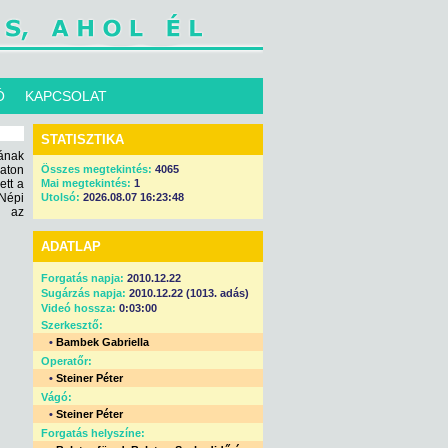
Ó
KAPCSOLAT
STATISZTIKA
ának
aton
Összes megtekintés:
4065
ett a
Mai megtekintés:
1
Népi
Utolsó:
2026.08.07 16:23:48
a az
ADATLAP
Forgatás napja:
2010.12.22
Sugárzás napja:
2010.12.22 (1013. adás)
Videó hossza:
0:03:00
Szerkesztő:
•
Bambek Gabriella
Operatőr:
•
Steiner Péter
Vágó:
•
Steiner Péter
Forgatás helyszíne: