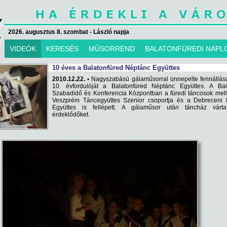
2026. augusztus 8. szombat - László napja
VIDEÓK
KERESÉS
MŰSORREND
BALATONFÜREDI NAPL
10 éves a Balatonfüred Néptánc Együttes
2010.12.22. •
Nagyszabású gálaműsorral ünnepelte fennállás
10. évfordulóját a Balatonfüred Néptánc Együttes. A Bal
Szabadidő és Konferencia Központban a füredi táncosok mell
Veszprém Táncegyüttes Szenior csoportja és a Debreceni 
Együttes is fellépett. A gálaműsor után táncház várt
érdeklődőket.