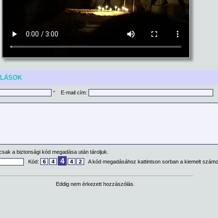
ÓLÁSOK
*
E-mail cím:
csak a biztonsági kód megadása után tároljuk.
4
Kód:
6
4
4
2
A kód megadásához kattintson sorban a kiemelt számo
Eddig nem érkezett hozzászólás.