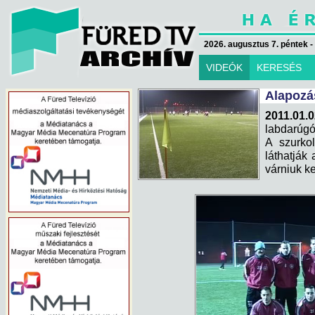
2026. augusztus 7. péntek -
VIDEÓK
KERESÉS
Alapozá
2011.01.
labdarúgó
A szurko
láthatják 
várniuk ke