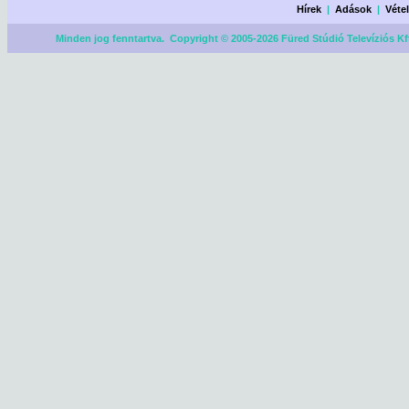
Hírek
|
Adások
|
Véte
Minden jog fenntartva. Copyright © 2005-2026 Füred Stúdió Televíziós Kf