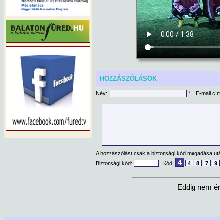
HOZZÁSZÓLÁSOK
Név:
*
E-mail cí
A hozzászólást csak a biztonsági kód megadása után
4
Biztonsági kód:
Kód:
4
8
7
9
Eddig nem ér