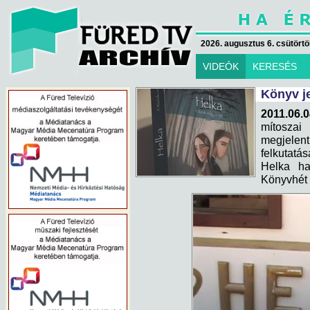
2026. augusztus 6. csütörtök
VIDEÓK
KERESÉS
Könyv j
2011.06.0
mítoszai
megjelen
felkutatás
Helka ha
Könyvhét 