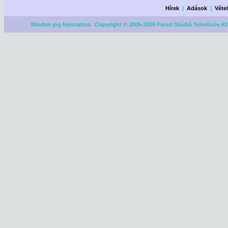
Hírek
|
Adások
|
Véte
Minden jog fenntartva. Copyright © 2005-2026 Füred Stúdió Televíziós Kf