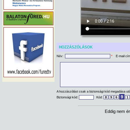
HOZZÁSZÓLÁSOK
Név:
*
E-mail cí
A hozzászólást csak a biztonsági kód megadása után
9
Biztonsági kód:
Kód:
8
9
6
1
Eddig nem ér