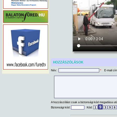
HOZZÁSZÓLÁSOK
Név:
*
E-mail cí
A hozzászólást csak a biztonsági kód megadása után
9
Biztonsági kód:
Kód:
1
3
9
6