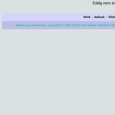
Eddig nem ér
Hírek
|
Adások
|
Véte
Minden jog fenntartva. Copyright © 2005-2026 Füred Stúdió Televíziós Kf