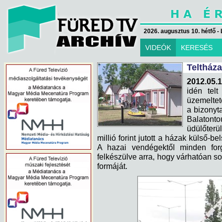
2026. augusztus 10. hétfő - 
VIDEÓK
KERESÉS
Teltház
2012.05.1
idén tel
üzemelteté
a bizonyt
Balatont
üdülőterül
millió forint jutott a házak külső-b
A hazai vendégektől minden forg
felkészülve arra, hogy várhatóan s
formáját.