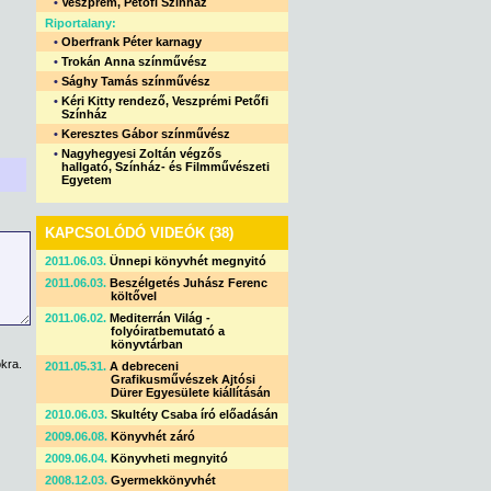
•
Veszprém, Petőfi Színház
Riportalany:
•
Oberfrank Péter karnagy
•
Trokán Anna színművész
•
Sághy Tamás színművész
•
Kéri Kitty rendező, Veszprémi Petőfi
Színház
•
Keresztes Gábor színművész
•
Nagyhegyesi Zoltán végzős
hallgató, Színház- és Filmművészeti
Egyetem
KAPCSOLÓDÓ VIDEÓK (38)
2011.06.03.
Ünnepi könyvhét megnyitó
2011.06.03.
Beszélgetés Juhász Ferenc
költővel
2011.06.02.
Mediterrán Világ -
folyóiratbemutató a
könyvtárban
kra.
2011.05.31.
A debreceni
Grafikusművészek Ajtósi
Dürer Egyesülete kiállításán
2010.06.03.
Skultéty Csaba író előadásán
2009.06.08.
Könyvhét záró
2009.06.04.
Könyvheti megnyitó
2008.12.03.
Gyermekkönyvhét