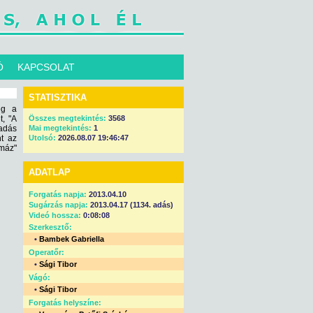
Ó
KAPCSOLAT
STATISZTIKA
ég a
t, "A
Összes megtekintés:
3568
őadás
Mai megtekintés:
1
nt az
Utolsó:
2026.08.07 19:46:47
rmáz"
ADATLAP
Forgatás napja:
2013.04.10
Sugárzás napja:
2013.04.17 (1134. adás)
Videó hossza:
0:08:08
Szerkesztő:
•
Bambek Gabriella
Operatőr:
•
Sági Tibor
Vágó:
•
Sági Tibor
Forgatás helyszíne: