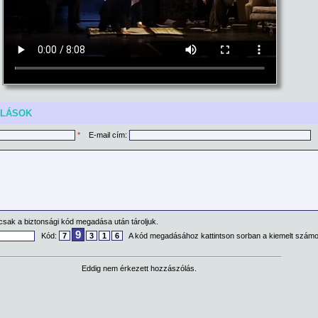
ÓLÁSOK
*
E-mail cím:
csak a biztonsági kód megadása után tároljuk.
9
Kód:
7
3
1
6
A kód megadásához kattintson sorban a kiemelt számo
Eddig nem érkezett hozzászólás.