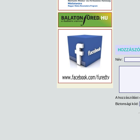
HOZZÁSZ
Név:
A hozzászólást 
Biztonsági kód: