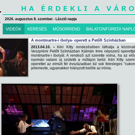
2026. augusztus 8. szombat - László napja
VIDEÓK
KERESÉS
MŰSORREND
BALATONFÜREDI NAPL
A montmartre-i ibolya- operett a Petőfi Színházban
2013.04.10. •
Kéri Kitty rendezésében láthatja a közöns
Veszprémi Petőfi Színházban Kálmán Imre népszerű operettjé
montmartre-i ibolyát. A rendező azt szerette volna, ha az el
nyomán valami új születik a műfajon belül. Kéri Kitty szeri
operettet az elmúlt fél évszázadban túl sok felesleges "cuko
jellemezte, ugyanakkor hiányzott belőle az irónia.