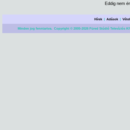
Eddig nem ér
Hírek
|
Adások
|
Véte
Minden jog fenntartva. Copyright © 2005-2026 Füred Stúdió Televíziós Kf