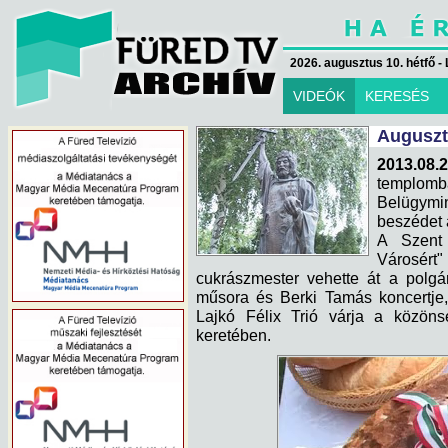
2026. augusztus 10. hétfő - 
VIDEÓK
KERESÉS
Auguszt
2013.08.2
templo
Belügymin
beszédet 
A Szent 
Városért
cukrászmester vehette át a polgár
műsora és Berki Tamás koncertje,
Lajkó Félix Trió várja a közöns
keretében.