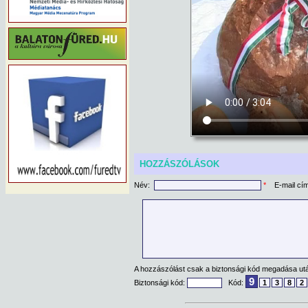
HOZZÁSZÓLÁSOK
Név:
*
E-mail cí
A hozzászólást csak a biztonsági kód megadása után
9
Biztonsági kód:
Kód:
1
3
8
2