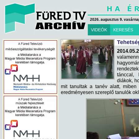
2026. augusztus 9. vasárna
VIDEÓK
KERESÉS
Tehetsé
2014.05.2
valamen
hagyomán
rendeztek
tánccal,
diákok, h
mit tanultak a tanév alatt, mibe
eredményesen szereplő tanulók okl