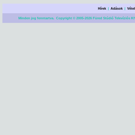
Hírek
|
Adások
|
Véte
Minden jog fenntartva. Copyright © 2005-2026 Füred Stúdió Televíziós Kf