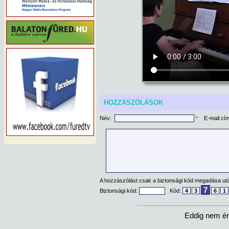
HOZZÁSZÓLÁSOK
Név:
*
E-mail cí
A hozzászólást csak a biztonsági kód megadása után
7
Biztonsági kód:
Kód:
4
3
6
1
Eddig nem ér