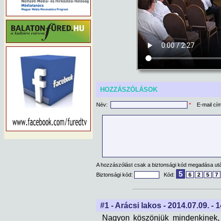
HOZZÁSZÓLÁSOK
Név:
*
E-mail cí
A hozzászólást csak a biztonsági kód megadása után
5
Biztonsági kód:
Kód:
6
2
5
7
#1 - Arácsi lakos - 2014.07.09. - 
Nagyon köszönjük mindenkinek, aki