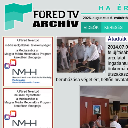
2026. augusztus 6. csütörtök
VIDEÓK
KERESÉS
Átadták 
2014.07.
felújításá
arculato
ingatlant
önkormán
útszakasz
beruházása véget ért, hétfőn hivatal