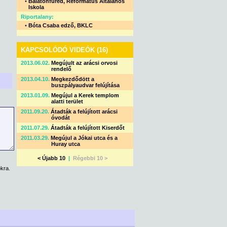
•
Balatonfüred, Református Általános
Iskola
Riportalany:
•
Bóta Csaba edző, BKLC
KAPCSOLÓDÓ VIDEÓK (16)
2013.06.02.
Megújult az arácsi orvosi
rendelő
2013.04.10.
Megkezdődött a
buszpályaudvar felújítása
2013.01.09.
Megújul a Kerek templom
alatti terület
2011.09.20.
Átadták a felújított arácsi
óvodát
2011.07.29.
Átadták a felújított Kiserdőt
2011.03.29.
Megújul a Jókai utca és a
Huray utca
< Újabb 10
|
Régebbi 10 >
kra.