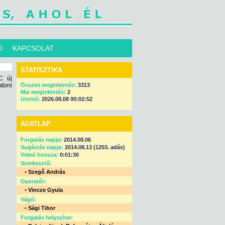
Ó
KAPCSOLAT
STATISZTIKA
C új
toni
Összes megtekintés:
3313
Mai megtekintés:
2
Utolsó:
2026.08.08 00:02:52
ADATLAP
Forgatás napja:
2014.08.06
Sugárzás napja:
2014.08.13 (1203. adás)
Videó hossza:
0:01:30
Szerkesztő:
•
Szegő András
Operatőr:
•
Vincze Gyula
Vágó:
•
Sági Tibor
Forgatás helyszíne: