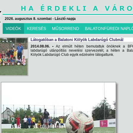
2026. augusztus 8. szombat - László napja
VIDEÓK
KERESÉS
MŰSORREND
BALATONFÜREDI NAPL
Látogatóban a Balatoni Kölyök Labdarúgó Clubnál
2014.08.06. •
Az elmúlt héten bemutattuk önöknek a BF
labdarúgó utánpótlás nevelési szervezetét, a héten a Bala
Kölyök Labdarúgó Club egyik edzésére látogattunk.