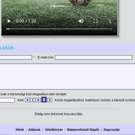
ÓLÁSOK
*
E-mail cím:
csak a biztonsági kód megadása után tároljuk.
6
Kód:
4
1
9
5
A kód megadásához kattintson sorban a kiemelt számo
Eddig nem érkezett hozzászólás.
Hírek
|
Adások
|
Vételkörzet
|
Balatonfüredi Napló
|
Kapcsolat