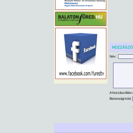
HOZZÁSZ
Név:
A hozzászólást 
Biztonsági kód: