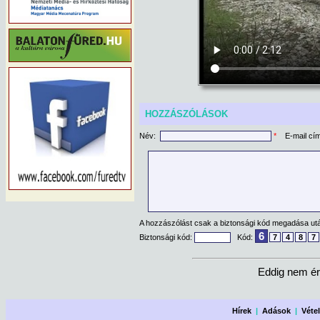
HOZZÁSZÓLÁSOK
Név:
*
E-mail cí
A hozzászólást csak a biztonsági kód megadása után
6
Biztonsági kód:
Kód:
7
4
8
7
Eddig nem ér
Hírek
|
Adások
|
Véte