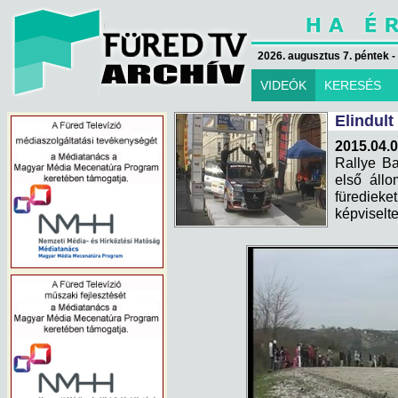
2026. augusztus 7. péntek -
VIDEÓK
KERESÉS
Elindul
2015.04.0
Rallye Ba
első áll
füredieke
képviselte