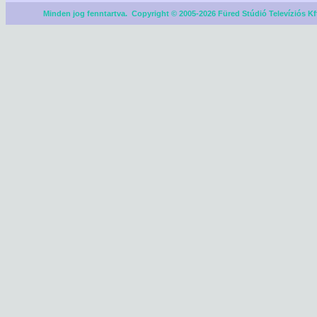
Minden jog fenntartva. Copyright © 2005-2026 Füred Stúdió Televíziós Kf