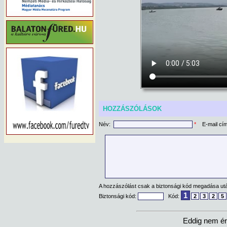
HOZZÁSZÓLÁSOK
Név:
*
E-mail cí
A hozzászólást csak a biztonsági kód megadása után
1
Biztonsági kód:
Kód:
2
3
2
5
Eddig nem ér