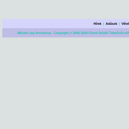
Hírek
|
Adások
|
Véte
Minden jog fenntartva. Copyright © 2005-2026 Füred Stúdió Televíziós Kf