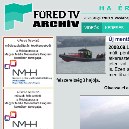
2026. augusztus 9. vasárna
VIDEÓK
KERESÉS
Új ment
2008.09.1
múlt pén
átkereszt
jelen vol
is. Ezen a
mentőhajó
felszereltségű hajója.
Olvassa el a