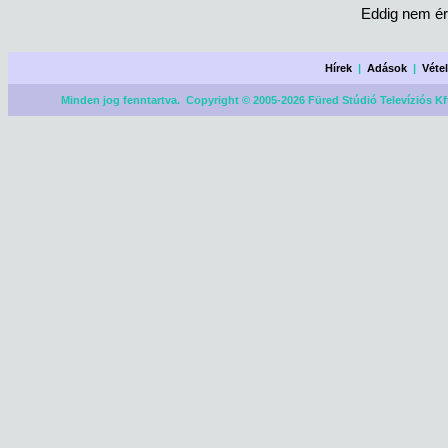
Eddig nem ér
Hírek
|
Adások
|
Véte
Minden jog fenntartva. Copyright © 2005-2026 Füred Stúdió Televíziós Kf