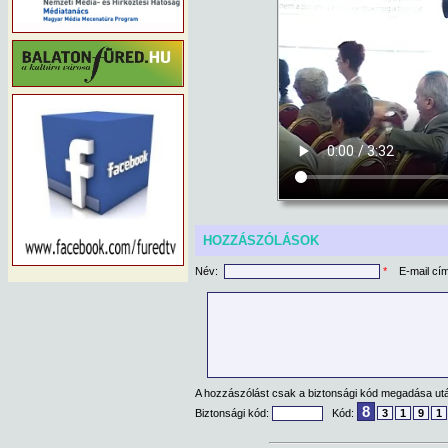
HOZZÁSZÓLÁSOK
Név:
*
E-mail cí
A hozzászólást csak a biztonsági kód megadása után
8
Biztonsági kód:
Kód:
3
1
9
1