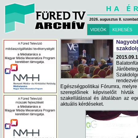
2026. augusztus 8. szombat 
VIDEÓK
KERESÉS
Nagyob
szakdol
2015.09.
Balatonf
Járóbeteg
Szakdol
rendezvén
Egészségpolitikai Fórumra, melyre
szereplőinek képviselőit hívt
szakellátással és általában az e
aktuális kérdéseket.