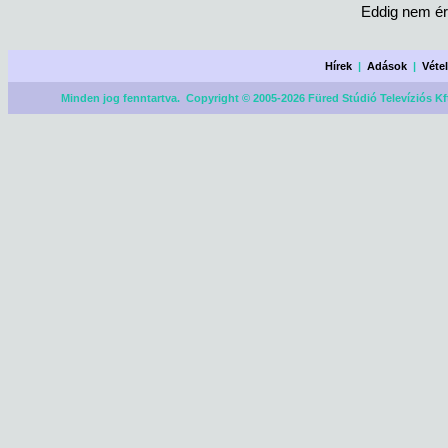
Eddig nem ér
Hírek
|
Adások
|
Véte
Minden jog fenntartva. Copyright © 2005-2026 Füred Stúdió Televíziós Kf