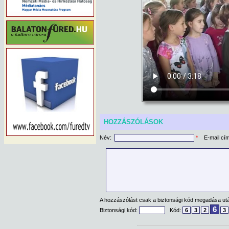
HOZZÁSZÓLÁSOK
Név:
*
E-mail cí
A hozzászólást csak a biztonsági kód megadása után
6
Biztonsági kód:
Kód:
6
3
2
3