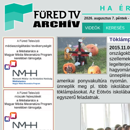
2026. augusztus 7. péntek -
VIDEÓK
KERESÉS
Töklámp
2015.11.
országokb
szellem
legelterj
hagyomá
ünneplése
amerikai ponyvakultúra nyomán.
ünneplik meg pl. több iskolába
töklámpásokat. Az Eötvös iskolába
egyszerű feladatnak.