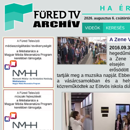
2026. augusztus 6. csütörtök
VIDEÓK
KERESÉS
A Zene 
2016.09
hegedűmű
a Zene V
elsején
erősödött
tartják meg a muzsika napját. Ebb
a vásárcsarnokban és a hely
közreműködtek az Eötvös iskola diá