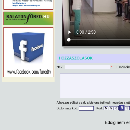
HOZZÁSZÓLÁSOK
Név:
*
E-mail cí
A hozzászólást csak a biztonsági kód megadása után
9
Biztonsági kód:
Kód:
5
5
6
5
Eddig nem ér