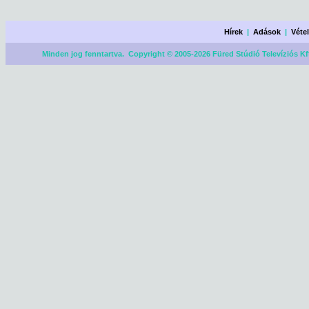
Hírek
|
Adások
|
Véte
Minden jog fenntartva. Copyright © 2005-2026 Füred Stúdió Televíziós Kf