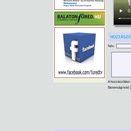
HOZZÁSZ
Név:
A hozzászólást 
Biztonsági kód: