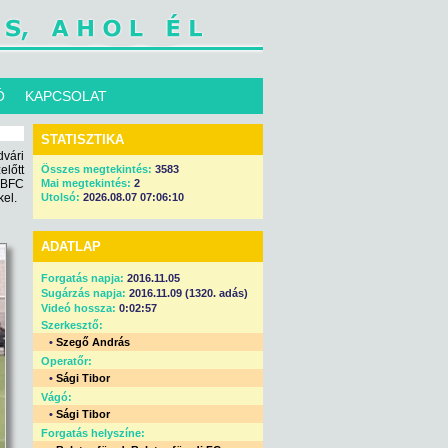
Ó
KAPCSOLAT
STATISZTIKA
vári
lőtt
Összes megtekintés:
3583
 BFC
Mai megtekintés:
2
kel.
Utolsó:
2026.08.07 07:06:10
ADATLAP
Forgatás napja:
2016.11.05
Sugárzás napja:
2016.11.09 (1320. adás)
Videó hossza:
0:02:57
Szerkesztő:
•
Szegő András
Operatőr:
•
Sági Tibor
Vágó:
•
Sági Tibor
Forgatás helyszíne: