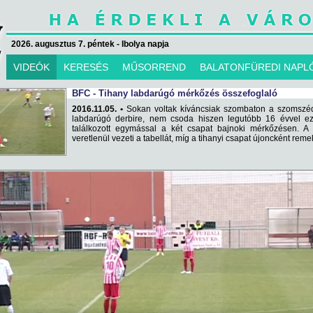
2026. augusztus 7. péntek - Ibolya napja
VIDEÓK
KERESÉS
MŰSORREND
BALATONFÜREDI NAPL
BFC - Tihany labdarúgó mérkőzés összefoglaló
2016.11.05. •
Sokan voltak kíváncsiak szombaton a szomszéd
labdarúgó derbire, nem csoda hiszen legutóbb 16 évvel eze
találkozott egymással a két csapat bajnoki mérkőzésen. A
veretlenül vezeti a tabellát, míg a tihanyi csapat újoncként reme