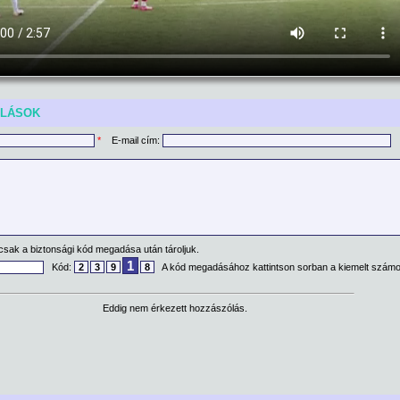
ÓLÁSOK
*
E-mail cím:
csak a biztonsági kód megadása után tároljuk.
1
Kód:
2
3
9
8
A kód megadásához kattintson sorban a kiemelt számo
Eddig nem érkezett hozzászólás.