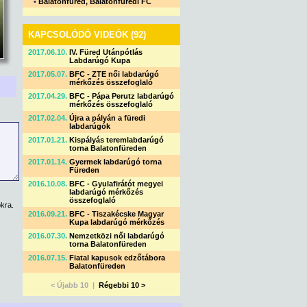
•
Balatonfüred, Balatonfüredi FC
KAPCSOLÓDÓ VIDEÓK (92)
2017.06.10.
IV. Füred Utánpótlás
Labdarúgó Kupa
2017.05.07.
BFC - ZTE női labdarúgó
mérkőzés összefoglaló
2017.04.29.
BFC - Pápa Perutz labdarúgó
mérkőzés összefoglaló
2017.02.04.
Újra a pályán a füredi
labdarúgók
2017.01.21.
Kispályás teremlabdarúgó
torna Balatonfüreden
2017.01.14.
Gyermek labdarúgó torna
Füreden
2016.10.08.
BFC - Gyulafirátót megyei
labdarúgó mérkőzés
összefoglaló
kra.
2016.09.21.
BFC - Tiszakécske Magyar
Kupa labdarúgó mérkőzés
2016.07.30.
Nemzetközi női labdarúgó
torna Balatonfüreden
2016.07.15.
Fiatal kapusok edzőtábora
Balatonfüreden
< Újabb 10 |
Régebbi 10 >