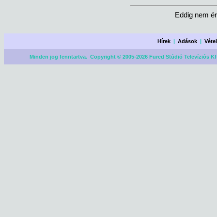
Eddig nem ér
Hírek
|
Adások
|
Véte
Minden jog fenntartva. Copyright © 2005-2026 Füred Stúdió Televíziós Kf