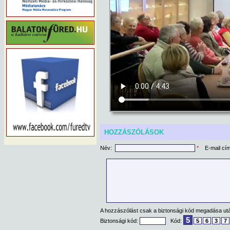
HOZZÁSZÓLÁSOK
Név:
*
E-mail cí
A hozzászólást csak a biztonsági kód megadása után
5
Biztonsági kód:
Kód:
5
6
3
7