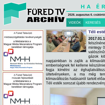
2026. augusztus 6. csütörtök
VIDEÓK
KERESÉS
Téli est
2017.01.1
felszínén
mintegy 0
valószín
gázok ki
napjainkban is zajlik a klímavá
emberiségnek fel kellene készülni
fogja kímélni az éghajlatvált
ültetvényeken, a ma még term
klímaváltozás hatásairól tartott e
Téli esték sorozat újabb rendezvén