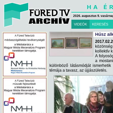
2026. augusztus 9. vasárna
VIDEÓK
KERESÉS
Húsz alk
2017.02.
közönség
kollektív 
A folyosóg
a mostani
különböző látásmódját ismerhetik
témája a tavasz, az újjászületés.