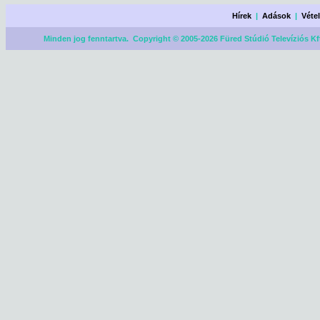
Hírek
|
Adások
|
Véte
Minden jog fenntartva. Copyright © 2005-2026 Füred Stúdió Televíziós Kf