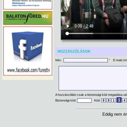
HOZZÁSZÓLÁSOK
Név:
*
E-mail cí
A hozzászólást csak a biztonsági kód megadása után
1
Biztonsági kód:
Kód:
9
8
1
4
Eddig nem ér