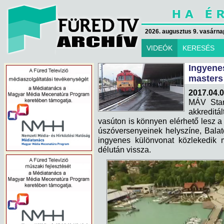
2026. augusztus 9. vasárna
VIDEÓK
KERESÉS
Ingyen
masters
2017.04.0
MÁV Star
akkredit
vasúton is könnyen elérhető lesz a
úszóversenyeinek helyszíne, Balat
ingyenes különvonat közlekedik m
délután vissza.