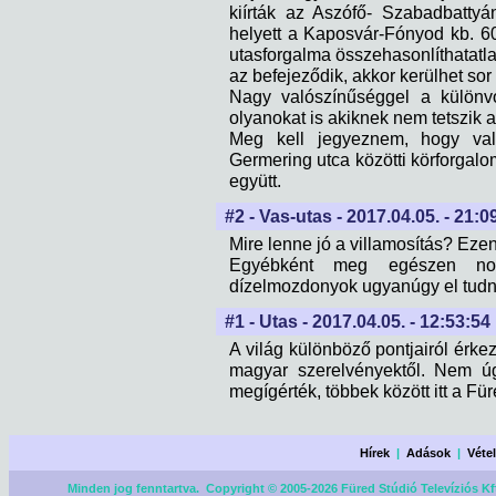
kiírták az Aszófő- Szabadbatty
helyett a Kaposvár-Fónyod kb. 60
utasforgalma összehasonlíthatatla
az befejeződik, akkor kerülhet sor 
Nagy valószínűséggel a különvo
olyanokat is akiknek nem tetszik a
Meg kell jegyeznem, hogy val
Germering utca közötti körforgalom
együtt.
#2 - Vas-utas - 2017.04.05. - 21:0
Mire lenne jó a villamosítás? Eze
Egyébként meg egészen nor
dízelmozdonyok ugyanúgy el tudnak
#1 - Utas - 2017.04.05. - 12:53:54
A világ különböző pontjairól érke
magyar szerelvényektől. Nem úg
megígérték, többek között itt a Fü
Hírek
|
Adások
|
Véte
Minden jog fenntartva. Copyright © 2005-2026 Füred Stúdió Televíziós Kf