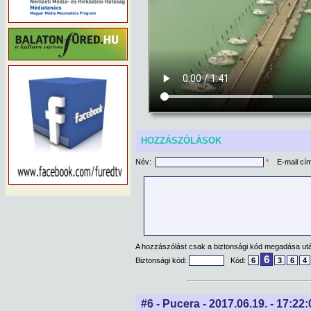
HOZZÁSZÓLÁSOK
Név:
*
E-mail cí
A hozzászólást csak a biztonsági kód megadása után
6
Biztonsági kód:
Kód:
6
3
6
4
#6 - Pucera - 2017.06.19. - 17:22: