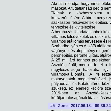
Aki azt mondja, hogy nincs előkés
másokat. A tudatlanság pedig nem 
"Kiírták a közbeszerzést a
korszerűsítésére. A hirdetmény sze
szakaszon felsővezeték építési, 
tervezése és kivitelezése.
A beruházás feladatai többek közt
villamos felsővezeték és optikai 
villamos alállomás tervezése és ki
Szabadbattyán és Aszófő alállomá
vágányépítés alépítmény megerős
peronépítés, peronfelújítás, átjáró
A 25 milliárd forintos projektbe
Aszófőig épül, mert ott lehet a
nagyfeszültségű hálózatra, íg
villamos-alállomás. A fejle
motorvonatok megjelenésével j
pályaudvar és Balatonfüred közöt
szükség, ez jelenleg két óra tize
2019-ben az Aszófő-Kesz
körüljárhatóságának kialakításával
#5 - Zone - 2017.06.18. - 09:36:24