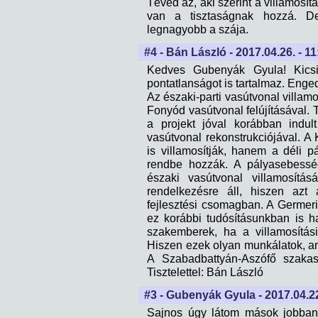
Téved az, aki szerint a villamosít
van a tisztaságnak hozzá. D
legnagyobb a szája.
#4 - Bán László - 2017.04.26. - 11
Kedves Gubenyák Gyula! Kicsit
pontatlanságot is tartalmaz. Enge
Az északi-parti vasútvonal villa
Fonyód vasútvonal felújításával. 
a projekt jóval korábban indul
vasútvonal rekonstrukciójával. 
is villamosítják, hanem a déli p
rendbe hozzák. A pályasebesség
északi vasútvonal villamosítás
rendelkezésre áll, hiszen az
fejlesztési csomagban. A Germeri
ez korábbi tudósításunkban is hal
szakemberek, ha a villamosítá
Hiszen ezek olyan munkálatok, am
A Szabadbattyán-Aszófő szakasz
Tisztelettel: Bán László
#3 - Gubenyák Gyula - 2017.04.22
Sajnos úgy látom mások jobban l