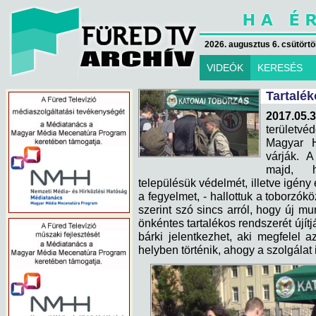
2026. augusztus 6. csütörtök
VIDEÓK
KERESÉS
Tartalé
2017.05.3
területv
Magyar H
várják. A
majd, h
településük védelmét, illetve igény
a fegyelmet, - hallottuk a toborzó
szerint szó sincs arról, hogy új 
önkéntes tartalékos rendszerét újítj
bárki jelentkezhet, aki megfelel 
helyben történik, ahogy a szolgálat 