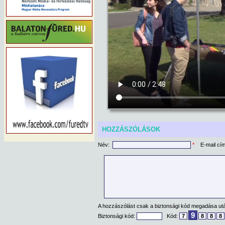
HOZZÁSZÓLÁSOK
Név:
*
E-mail cí
A hozzászólást csak a biztonsági kód megadása után
9
Biztonsági kód:
Kód:
7
8
8
8