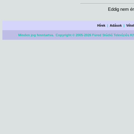
Eddig nem ér
Hírek
|
Adások
|
Véte
Minden jog fenntartva. Copyright © 2005-2026 Füred Stúdió Televíziós Kf