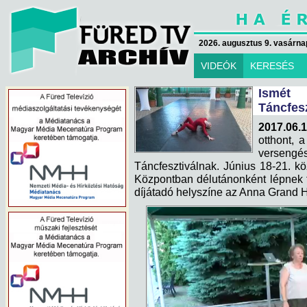
2026. augusztus 9. vasárna
VIDEÓK
KERESÉS
Ismét
Táncfesz
2017.06.1
otthont, 
verseng
Táncfesztiválnak. Június 18-21. k
Központban délutánonként lépnek 
díjátadó helyszíne az Anna Grand H