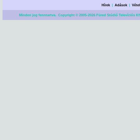
Hírek
|
Adások
|
Véte
Minden jog fenntartva. Copyright © 2005-2026 Füred Stúdió Televíziós Kf