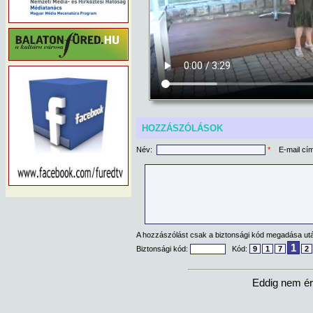
HOZZÁSZÓLÁSOK
Név:
*
E-mail cí
A hozzászólást csak a biztonsági kód megadása után
1
Biztonsági kód:
Kód:
9
1
7
2
Eddig nem ér