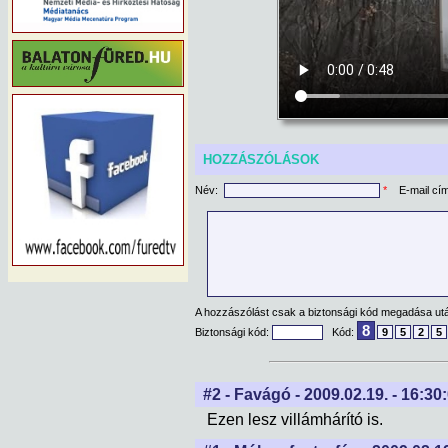
HOZZÁSZÓLÁSOK
Név:
*
E-mail cí
A hozzászólást csak a biztonsági kód megadása után
8
Biztonsági kód:
Kód:
9
5
2
5
#2 - Favágó - 2009.02.19. - 16:30
Ezen lesz villámhárító is.