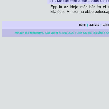
#1 - Mókus fent a fán - 2009.02.19
Épp itt az ideje már, bár én el
kilátót is. Mi lesz ha ebbe belecs
Hírek
|
Adások
|
Véte
Minden jog fenntartva. Copyright © 2005-2026 Füred Stúdió Televíziós Kf