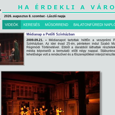
2026. augusztus 8. szombat - László napja
VIDEÓK
KERESÉS
MŰSORREND
BALATONFÜREDI NAPL
Médianap a Petőfi Színházban
2009.09.21. •
Médianapot tartottak hétfőn a veszprémi Pe
Színházban. Az idei évad 25-én, pénteken indul Szabó M
Régimódi Történetével. Ebből a darabból láthattak részlete
média képviselői a bemutató előtt négy nappal. Stábunkna
lehetősége volt a rendezővel és a főszereplőkkel interjút készíte