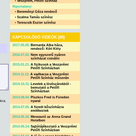
•
Veszprém, Petőfi Színház
Riportalany:
•
Bereményi Géza rendező
•
Szalma Tamás színész
•
Terescsik Eszter színész
KAPCSOLÓDÓ VIDEÓK (88)
2017.05.05.
Bernarda Alba háza,
rendező: Kéri Kitty
2016.07.02.
Nem egyszerű nyáron
színházat csinálni
2015.01.21.
A fizikusok a Veszprémi
Petőfi Színházban
2014.11.12.
A vadkacsa a Veszprémi
Petőfi Színház műsorán
2014.10.31.
Levelek a lövészárokból -
bemutató a Petőfi
Színházban
2014.08.04.
Piszkos Fred is Füreden
kra.
nyaral
2014.07.05.
A füredi kőszínházra
emlékeztek
2014.05.16.
Meseautó az Anna Grand
Hotelben
2014.05.14.
Sajtótájékoztató a Veszprémi
Petőfi Színházban