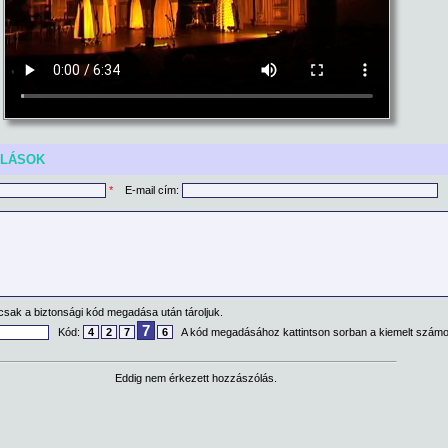
ÓLÁSOK
*
E-mail cím:
csak a biztonsági kód megadása után tároljuk.
7
Kód:
4
2
7
6
A kód megadásához kattintson sorban a kiemelt számo
Eddig nem érkezett hozzászólás.