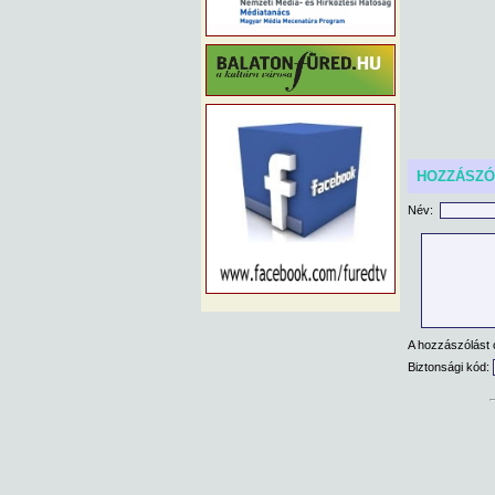
HOZZÁSZ
Név:
A hozzászólást 
Biztonsági kód: