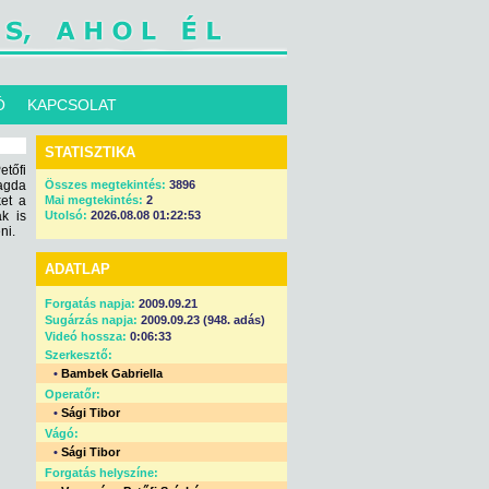
Ó
KAPCSOLAT
STATISZTIKA
tőfi
agda
Összes megtekintés:
3896
ket a
Mai megtekintés:
2
k is
Utolsó:
2026.08.08 01:22:53
ni.
ADATLAP
Forgatás napja:
2009.09.21
Sugárzás napja:
2009.09.23 (948. adás)
Videó hossza:
0:06:33
Szerkesztő:
•
Bambek Gabriella
Operatőr:
•
Sági Tibor
Vágó:
•
Sági Tibor
Forgatás helyszíne: