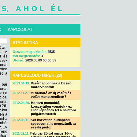
Ó
KAPCSOLAT
STATISZTIKA
-án,
ül. A
Összes megtekintés:
4535
st és
Mai megtekintés:
3
lések
Utolsó:
2026.08.09 08:06:59
onat
etlen
meg a
KAPCSOLÓDÓ HÍREK (29)
2013.04.19.
Vasárnap jönnek a Desiro
 pár
motorvonatok
onat
nak a
2012.11.21.
Mi várható az új vasúti és
volán menetrendben?
olcai
vonat
2012.04.20.
Hosszú menetidő,
0.26-
korszerűtlen vonatok - ez
2-kor
ellen lépnének fel a balatoni
polgármesterek
ben a
ajd a
2012.03.11.
Két közvetlen budapesti
onból
sebesvonat is megszűnik az
ySEV
északi parton
trend
2011.02.11.
Február 28-tól május 16-ig
lca-