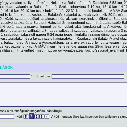
yörgy vonalon is. Ilyen jármű közlekedik a Balatonfüredről Tapolcára 5.53-kor, 2
natokban, valamint a Balatonfüredről Székesfehérvárra 7.19-kor, 12.10-kor, 14.1
), 16.16-kor, 20.10-kor (csak hétvégén) és 22.31-kor induló járatokban. A MÁV-Start
t is kínál a vonatozáshoz, a BalatonMix ajánlat azoknak szól, akik 2011. május
. között szabadidejüket tartalmasan és aktívan szeretnék eltölteni a Balaton
 vasútvonalakra és a Balatoni Hajózási Zrt. menetrend szerinti járataira szóló Ba
árki bejárhatja a magyar tengert és környékét, akár kerékpárral is. A kedvezm
étféle időtartamra váltható, a 7 napos változat 2 szabadon választott napon, a 3 
g 1 szabadon választott napon 0-24 óráig jogosít korlátlan számú díjmentes utazá
 vasútvonalakon és a tavat átszelő hajójáratokon. Ráadásul aki BalatonMix-el utaz
t a balatonfüredi Annagora Aquaparkban, az a gyerek vagy felnőtt teljesárú nap
os kedvezményt kap. A MÁV nyári menetrendje augusztus 28-ig lesz érvénybe
állítását itt tekintheti meg: http://www.vonatosszeallitas.hu/29vonal_nyar.html 
ÓLÁSOK
*
E-mail cím:
csak a biztonsági kód megadása után tároljuk.
7
Kód:
5
2
8
4
A kód megadásához kattintson sorban a kiemelt számo