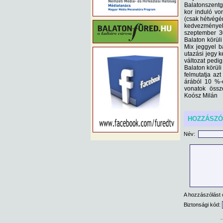
Balatonszentg
kor induló vo
(csak hétvégén
kedvezményeke
szeptember 30
Balaton körüli
Mix jeggyel b
utazási jegy k
változat pedi
Balaton körüli
felmutatja az
árából 10 %-
vonatok össze
Koósz Milán
HOZZÁSZ
Név:
A hozzászólást 
Biztonsági kód: