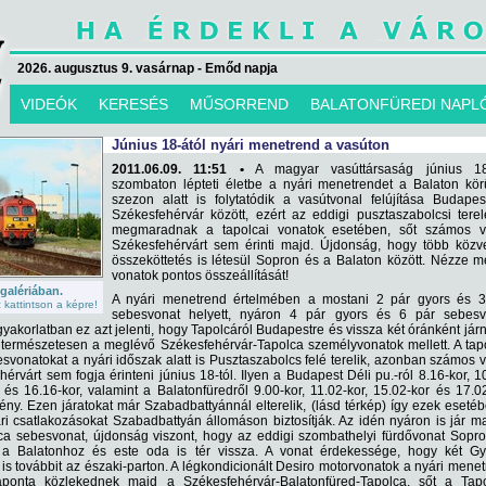
2026. augusztus 9. vasárnap - Emőd napja
VIDEÓK
KERESÉS
MŰSORREND
BALATONFÜREDI NAPL
Június 18-ától nyári menetrend a vasúton
2011.06.09. 11:51 •
A magyar vasúttársaság június 18
szombaton lépteti életbe a nyári menetrendet a Balaton kör
szezon alatt is folytatódik a vasútvonal felújítása Budape
Székesfehérvár között, ezért az eddigi pusztaszabolcsi tere
megmaradnak a tapolcai vonatok esetében, sőt számos v
Székesfehérvárt sem érinti majd. Újdonság, hogy több közv
összeköttetés is létesül Sopron és a Balaton között. Nézze 
vonatok pontos összeállítását!
 galériában.
A nyári menetrend értelmében a mostani 2 pár gyors és 3
kattintson a képre!
sebesvonat helyett, nyáron 4 pár gyors és 6 pár sebesv
gyakorlatban ez azt jelenti, hogy Tapolcáról Budapestre és vissza két óránként jár
 természetesen a meglévő Székesfehérvár-Tapolca személyvonatok mellett. A tap
svonatokat a nyári időszak alatt is Pusztaszabolcs felé terelik, azonban számos 
rvárt sem fogja érinteni június 18-tól. Ilyen a Budapest Déli pu.-ról 8.16-kor, 1
 és 16.16-kor, valamint a Balatonfüredről 9.00-kor, 11.02-kor, 15.02-kor és 17.0
ény. Ezen járatokat már Szabadbattyánnál elterelik, (lásd térkép) így ezek eseté
ri csatlakozásokat Szabadbattyán állomáson biztosítják. Az idén nyáron is jár m
a sebesvonat, újdonság viszont, hogy az eddigi szombathelyi fürdővonat Sopr
 a Balatonhoz és este oda is tér vissza. A vonat érdekessége, hogy két G
is továbbit az északi-parton. A légkondicionált Desiro motorvonatok a nyári mene
naponta közlekednek majd a Székesfehérvár-Balatonfüred-Tapolca, sőt a Tapo