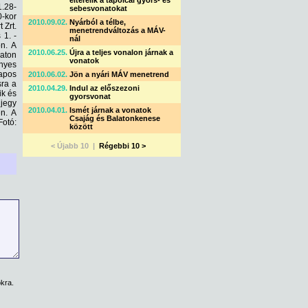
elterelik a tapolcai gyors- és
1.28-
sebesvonatokat
0-kor
2010.09.02.
Nyárból a télbe,
 Zrt.
menetrendváltozás a MÁV-
 1. -
nál
on. A
2010.06.25.
Újra a teljes vonalon járnak a
laton
vonatok
ényes
napos
2010.06.02.
Jön a nyári MÁV menetrend
sra a
2010.04.29.
Indul az előszezoni
ik és
gyorsvonat
ijegy
2010.04.01.
Ismét járnak a vonatok
n. A
Csajág és Balatonkenese
Fotó:
között
< Újabb 10 |
Régebbi 10 >
kra.