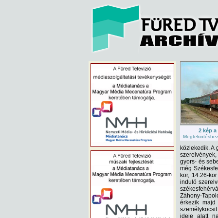
2 kép a
Megtekintéshez 
közlekedik. A 
szerelvények,
gyors- és sebe
még Székesfehé
kor, 14.26-kor
induló szerelv
székesfehérvá
Záhony-Tapolc
érkezik majd
személykocsit 
ideje alatt 