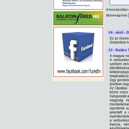
A hozzászólást 
Biztonsági kód:
#4 - néző - 
Ez az össze
Gratulálok h
#3 - Radics 
A magyar ne
A verbunko
szellem zen
identitásá
kötelesség
meghatározz
Úgy gondolo
jövőben leg
Az Opatijai
közre rossz
hangulatát a
nagyság re
munkatársai
riporterek 
jelentett 
nyelvterület
a verbunkos
francia, n
későbbiekbe