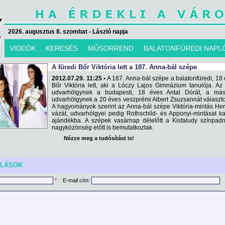
2026. augusztus 8. szombat - László napja
VIDEÓK
KERESÉS
MŰSORREND
BALATONFÜREDI NAPL
A füredi Bőr Viktória lett a 187. Anna-bál szépe
2012.07.29. 11:25 •
A 187. Anna-bál szépe a balatonfüredi, 18
Bőr Viktória lett, aki a Lóczy Lajos Gimnázium tanulója. Az
udvarhölgynek a budapesti, 18 éves Antal Dórát, a más
udvarhölgynek a 20 éves veszprémi Albert Zsuzsannát választo
A hagyományok szerint az Anna-bál szépe Viktória-mintás He
vázát, udvarhölgyei pedig Rothschild- és Apponyi-mintásat k
ajándékba. A szépek vasárnap délelőtt a Kisfaludy színpad
nagyközönség előtt is bemutatkoztak.
Nézze meg a tudósítást is!
ÓLÁSOK
*
E-mail cím: