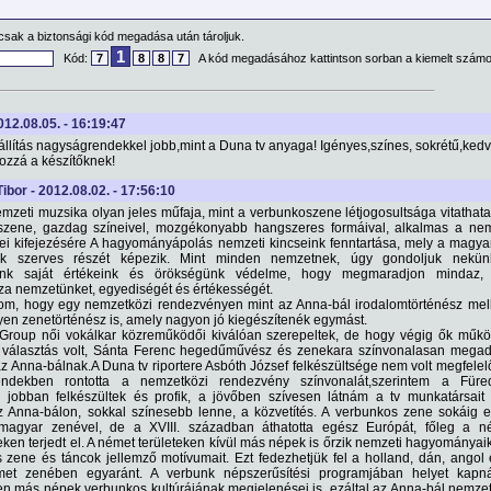
csak a biztonsági kód megadása után tároljuk.
1
Kód:
7
8
8
7
A kód megadásához kattintson sorban a kiemelt számo
2012.08.05. - 16:19:47
állítás nagyságrendekkel jobb,mint a Duna tv anyaga! Igényes,színes, sokrétű,kedv
ozzá a készítőknek!
Tibor - 2012.08.02. - 17:56:10
mzeti muzsika olyan jeles műfaja, mint a verbunkoszene létjogosultsága vitathata
szene, gazdag színeivel, mozgékonyabb hangszeres formáival, alkalmas a nem
ei kifejezésére A hagyományápolás nemzeti kincseink fenntartása, mely a magya
nak szerves részét képezik. Mint minden nemzetnek, úgy gondoljuk nekün
ünk saját értékeink és örökségünk védelme, hogy megmaradjon mindaz,
a nemzetünket, egyediségét és értékességét.
m, hogy egy nemzetközi rendezvényen mint az Anna-bál irodalomtörténész mell
yen zenetörténész is, amely nagyon jó kiegészítenék egymást.
 Group női vokálkar közreműködői kiválóan szerepeltek, de hogy végig ők műkö
 választás volt, Sánta Ferenc hegedűművész és zenekara színvonalasan megad
z Anna-bálnak.A Duna tv riportere Asbóth József felkészültsége nem volt megfelel
ndekben rontotta a nemzetközi rendezvény színvonalát,szerintem a Füre
 jobban felkészültek és profik, a jövőben szívesen látnám a tv munkatársait 
az Anna-bálon, sokkal színesebb lenne, a közvetítés. A verbunkos zene sokáig e
a magyar zenével, de a XVIII. században áthatotta egész Európát, főleg a n
eken terjedt el. A német területeken kívül más népek is őrzik nemzeti hagyománya
 zene és táncok jellemző motívumait. Ezt fedezhetjük fel a holland, dán, angol
émet zenében egyaránt. A verbunk népszerűsítési programjában helyet kapn
n más népek verbunkos kultúrájának megjelenései is, ezáltal az Anna-bál nemzet