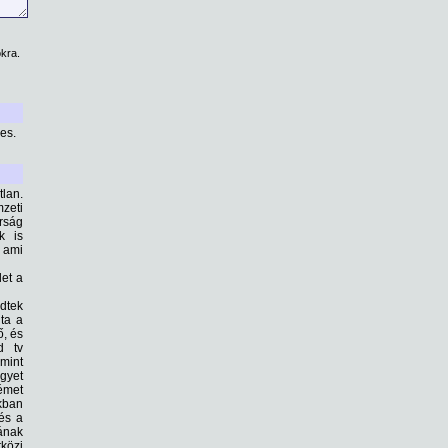
kra.
es.
tlan.
zeti
rság
k is
 ami
et a
dtek
ta a
ő, és
d tv
mint
gyet
émet
ikban
 és a
ának
közi