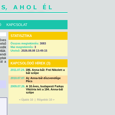
Ó
KAPCSOLAT
STATISZTIKA
 éves
 első
Összes megtekintés:
3083
odik
Mai megtekintés:
3
tták.
Utolsó:
2026.08.08 13:49:15
rendi
aptak
nál a
KAPCSOLÓDÓ HÍREK (3)
2011.07.24.
186. Anna-bál: Frei Nikolett a
bál szépe
2010.07.07.
Az Anna-bál díszvendége
Pécs
2009.07.26.
A 18 éves, budapesti Farkas
Viktória lett a 184. Anna-bál
szépe
< Újabb 10 |
Régebbi 10 >