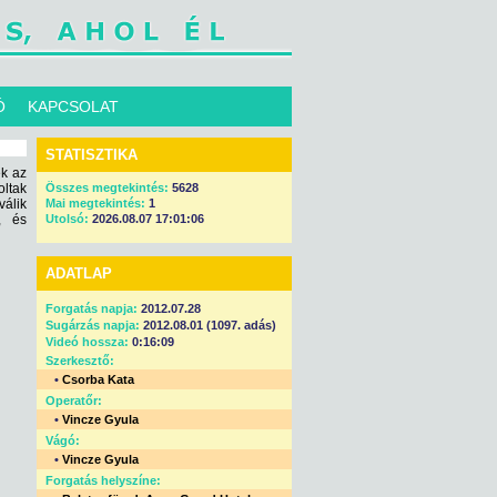
Ó
KAPCSOLAT
STATISZTIKA
ek az
oltak
Összes megtekintés:
5628
válik
Mai megtekintés:
1
, és
Utolsó:
2026.08.07 17:01:06
ADATLAP
Forgatás napja:
2012.07.28
Sugárzás napja:
2012.08.01 (1097. adás)
Videó hossza:
0:16:09
Szerkesztő:
•
Csorba Kata
Operatőr:
•
Vincze Gyula
Vágó:
•
Vincze Gyula
Forgatás helyszíne: