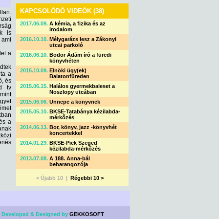
KAPCSOLÓDÓ VIDEÓK (38)
tlan.
zeti
2017.06.09.
A kémia, a fizika és az
rság
irodalom
k is
 ami
2016.10.10.
Mélygarázs lesz a Zákonyi
utcai parkoló
et a
2016.06.10.
Bodor Ádám író a füredi
könyvhéten
dtek
2015.10.09.
Elnöki ügy(ek)
ta a
Balatonfüreden
ő, és
2015.06.15.
Halálos gyermekbaleset a
d tv
Noszlopy utcában
mint
gyet
2015.06.06.
Ünnepe a könyvnek
émet
2015.05.10.
BKSE-Tatabánya kézilabda-
ikban
mérkőzés
 és a
2014.06.13.
Bor, könyv, jazz -könyvhét
ának
koncertekkel
közi
enés
2014.01.29.
BKSE-Pick Szeged
kézilabda-mérkőzés
2013.07.08.
A 188. Anna-bál
beharangozója
< Újabb 10 |
Régebbi 10 >
 Developed & Designed by
GEKKOSOFT