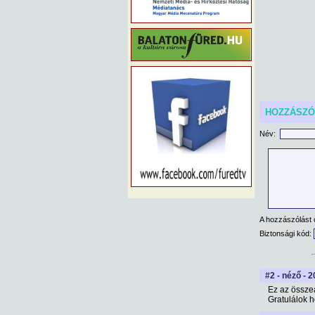
HOZZÁSZ
Név:
A hozzászólást 
Biztonsági kód:
#2 - néző - 
Ez az össze
Gratulálok h