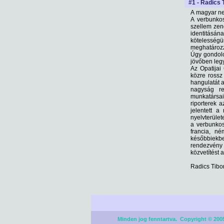
#1 - Radics 
A magyar ne
A verbunko
szellem zen
identitásá
kötelesség
meghatározz
Úgy gondolo
jövőben leg
Az Opatijai
közre rossz
hangulatát a
nagyság re
munkatársai
riporterek 
jelentett 
nyelvterület
a verbunkos
francia, n
későbbiekbe
rendezvény 
közvetítést 
Radics Tibo
Minden jog fenntartva. Copyright © 2005