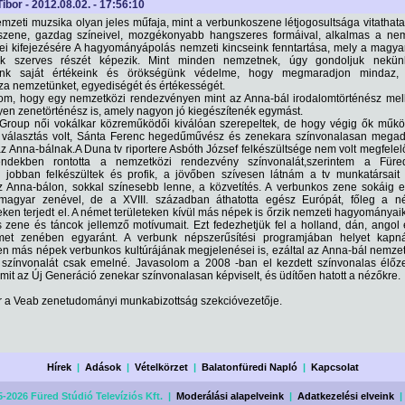
Tibor - 2012.08.02. - 17:56:10
mzeti muzsika olyan jeles műfaja, mint a verbunkoszene létjogosultsága vitathata
szene, gazdag színeivel, mozgékonyabb hangszeres formáival, alkalmas a nem
ei kifejezésére A hagyományápolás nemzeti kincseink fenntartása, mely a magya
nak szerves részét képezik. Mint minden nemzetnek, úgy gondoljuk nekün
ünk saját értékeink és örökségünk védelme, hogy megmaradjon mindaz,
a nemzetünket, egyediségét és értékességét.
m, hogy egy nemzetközi rendezvényen mint az Anna-bál irodalomtörténész mell
yen zenetörténész is, amely nagyon jó kiegészítenék egymást.
 Group női vokálkar közreműködői kiválóan szerepeltek, de hogy végig ők műkö
 választás volt, Sánta Ferenc hegedűművész és zenekara színvonalasan megad
z Anna-bálnak.A Duna tv riportere Asbóth József felkészültsége nem volt megfelel
ndekben rontotta a nemzetközi rendezvény színvonalát,szerintem a Füre
 jobban felkészültek és profik, a jövőben szívesen látnám a tv munkatársait 
az Anna-bálon, sokkal színesebb lenne, a közvetítés. A verbunkos zene sokáig e
a magyar zenével, de a XVIII. században áthatotta egész Európát, főleg a n
eken terjedt el. A német területeken kívül más népek is őrzik nemzeti hagyománya
 zene és táncok jellemző motívumait. Ezt fedezhetjük fel a holland, dán, angol
émet zenében egyaránt. A verbunk népszerűsítési programjában helyet kapn
n más népek verbunkos kultúrájának megjelenései is, ezáltal az Anna-bál nemzet
színvonalát csak emelné. Javasolom a 2008 -ban el kezdett színvonalas élőz
amit az Új Generáció zenekar színvonalasan képviselt, és üdítően hatott a nézőkre.
r a Veab zenetudományi munkabizottság szekcióvezetője.
Hírek
|
Adások
|
Vételkörzet
|
Balatonfüredi Napló
|
Kapcsolat
-2026 Füred Stúdió Televíziós Kft. |
Moderálási alapelveink
|
Adatkezelési elveink
|