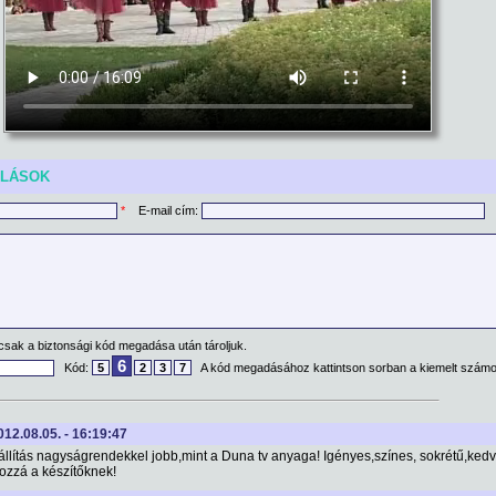
ÓLÁSOK
*
E-mail cím:
csak a biztonsági kód megadása után tároljuk.
6
Kód:
5
2
3
7
A kód megadásához kattintson sorban a kiemelt számo
2012.08.05. - 16:19:47
állítás nagyságrendekkel jobb,mint a Duna tv anyaga! Igényes,színes, sokrétű,kedv
ozzá a készítőknek!