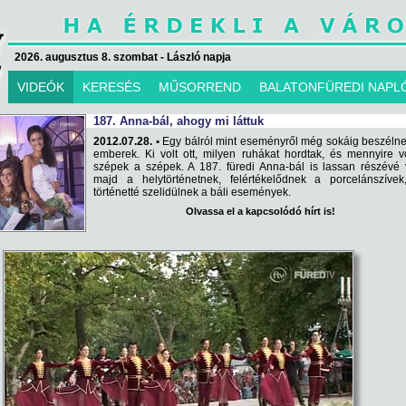
2026. augusztus 8. szombat - László napja
VIDEÓK
KERESÉS
MŰSORREND
BALATONFÜREDI NAPL
187. Anna-bál, ahogy mi láttuk
2012.07.28. •
Egy bálról mint eseményről még sokáig beszéln
emberek. Ki volt ott, milyen ruhákat hordtak, és mennyire v
szépek a szépek. A 187. füredi Anna-bál is lassan részévé 
majd a helytörténetnek, felértékelődnek a porcelánszívek
történetté szelidülnek a báli események.
Olvassa el a kapcsolódó hírt is!