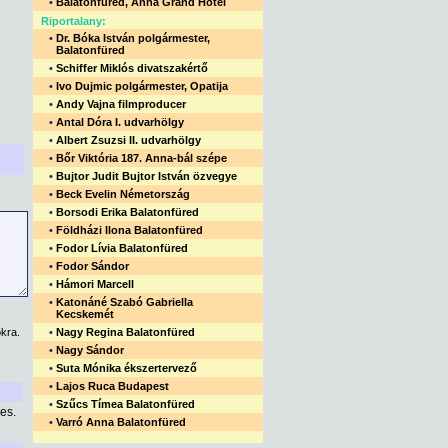
•
Balatonfüred, Anna Grand Hotel
Riportalany:
•
Dr. Bóka István polgármester,
Balatonfüred
•
Schiffer Miklós divatszakértő
•
Ivo Dujmic polgármester, Opatija
•
Andy Vajna filmproducer
•
Antal Dóra I. udvarhölgy
•
Albert Zsuzsi II. udvarhölgy
•
Bőr Viktória 187. Anna-bál szépe
•
Bujtor Judit Bujtor István özvegye
•
Beck Evelin Németország
•
Borsodi Erika Balatonfüred
•
Földházi Ilona Balatonfüred
•
Fodor Lívia Balatonfüred
•
Fodor Sándor
•
Hámori Marcell
•
Katonáné Szabó Gabriella
Kecskemét
kra.
•
Nagy Regina Balatonfüred
•
Nagy Sándor
•
Suta Mónika ékszertervező
•
Lajos Ruca Budapest
•
Szűcs Tímea Balatonfüred
es.
•
Varró Anna Balatonfüred