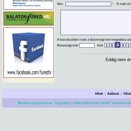
Név:
*
E-mail cí
A hozzászólást csak a biztonsági kód megadása után
4
Biztonsági kód:
Kód:
1
6
6
1
Eddig nem ér
Hírek
|
Adások
|
Véte
Minden jog fenntartva. Copyright © 2005-2026 Füred Stúdió Televíziós Kf