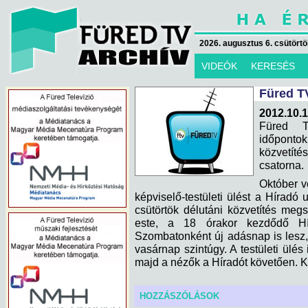
2026. augusztus 6. csütörtök
VIDEÓK
KERESÉS
Füred T
2012.10.1
Füred T
időpontokb
közvetíté
csatorna.
Október v
képviselő-testületi ülést a Híradó u
csütörtök délutáni közvetítés meg
este, a 18 órakor kezdődő Híra
Szombatonként új adásnap is lesz,
vasárnap szintúgy. A testületi ülés
majd a nézők a Híradót követően. K
HOZZÁSZÓLÁSOK