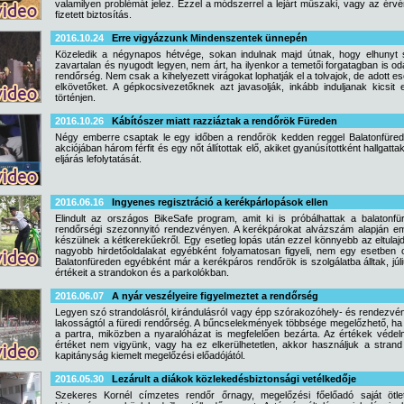
valamilyen problémát jelez. Ezzel a módszerrel a lejárt műszaki, vagy az érv
fizetett biztosítás.
2016.10.24
Erre vigyázzunk Mindenszentek ünnepén
Közeledik a négynapos hétvége, sokan indulnak majd útnak, hogy elhunyt s
zavartalan és nyugodt legyen, nem árt, ha ilyenkor a temetői forgatagban is od
rendőrség. Nem csak a kihelyezett virágokat lophatják el a tolvajok, de adott ese
elkövetőket. A gépkocsivezetőknek azt javasolják, inkább induljanak kicsit
történjen.
2016.10.26
Kábítószer miatt razziáztak a rendőrök Füreden
Négy emberre csaptak le egy időben a rendőrök kedden reggel Balatonfürede
akciójában három férfit és egy nőt állítottak elő, akiket gyanúsítottként hallgatt
eljárás lefolytatását.
2016.06.16
Ingyenes regisztráció a kerékpárlopások ellen
Elindult az országos BikeSafe program, amit ki is próbálhattak a balatonfü
rendőrségi szezonnyitó rendezvényen. A kerékpárokat alvázszám alapján emeli
készülnek a kétkerekűekről. Egy esetleg lopás után ezzel könnyebb az eltulaj
nagyobb hirdetőoldalakat egyébként folyamatosan figyeli, nem egy esetben ott 
Balatonfüreden egyébként már a kerékpáros rendőrök is szolgálatba álltak, júli
értékeit a strandokon és a parkolókban.
2016.06.07
A nyár veszélyeire figyelmeztet a rendőrség
Legyen szó strandolásról, kirándulásról vagy épp szórakozóhely- és rendezvényl
lakosságtól a füredi rendőrség. A bűncselekmények többsége megelőzhető, ha a
a partra, miközben a nyaralóházat is megfelelően bezárta. Az értékek védelmé
értéket nem vigyünk, vagy ha ez elkerülhetetlen, akkor használjuk a strand
kapitányság kiemelt megelőzési előadójától.
2016.05.30
Lezárult a diákok közlekedésbiztonsági vetélkedője
Szekeres Kornél címzetes rendőr őrnagy, megelőzési főelőadó saját ötle