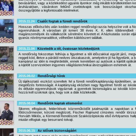
bevásárlást, vagy a közlekedést ugyanis ilyenkor még inkább körültekintően k
áruházakban, vásárokon feltűnő zsebtolvajok sok bosszúságot okozhat
összegyűjtötte a legfontosabb intelmeket.
2015.11.24
Csalót fogtak a füredi rendőrök
Hosszas előkészítés után kedden reggel rendőrségi razzia helyszíne volt a No
egyenruhások. A városban jól ismert 38 éves K. K. ellen többrendbeli c
magánszemélyek és vállalkozók sérelmére követett el. A házkutatás során eljá
gyanús növénymaradékot, vélhetően kábítószert találtak.
2015.11.04
Közeledik a tél, óvatosan közlekedjünk
A rendőrség fokozottan felhívja a figyelmet a téli időszakkal együtt járó, megv
reggeli köd, illetve a párától nedves útszakaszok, amelyekre jó ha figyelünk, a b
kampányt az idén is meghirdették, ennek keretében az autósok a kijelölt opti
a kijelölt szervizekben ingyenes világítástechnikai átvizsgáláson eshetnek át.
2015.09.02
Rendőrségi hírek
Új tájékoztató eszközt szereltek fel a füredi rendőrkapitányság épületében, a
megelőzés fontosságát. A kapitányság eközben nagy figyelmet fordít az iskol
és délután egyenruhások vigyáznak a gyerekek biztonságára az iskolák körn
hozzá kell szokniuk újra, hogy sok a diák közlekedik.
2015.08.04
Rendőrök kaptak elismerést
Sikeres elfogások, felderítések közreműködőit jutalmazták a napokban a 
főtörzsőrmester, körzeti megbízott, Fischer Rajmund címzetes rendőr törzszá
Horváth Miklós, a Körmendi Rendészeti Szakközépiskola első évfolyamos hallga
miután elfogtak egy besurranó tolvajt.
2015.06.15
Az idősek biztonságáért