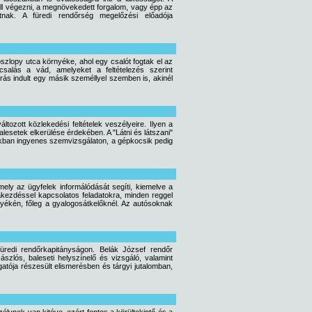
ell végezni, a megnövekedett forgalom, vagy épp az
nak. A füredi rendőrség megelőzési előadója
szlopy utca környéke, ahol egy csalót fogtak el az
salás a vád, amelyeket a feltételezés szerint
rás indult egy másik személlyel szemben is, akinél
áltozott közlekedési feltételek veszélyeire. Ilyen a
alesetek elkerülése érdekében. A "Látni és látszani"
kákban ingyenes szemvizsgálaton, a gépkocsik pedig
mely az ügyfelek informálódását segíti, kiemelve a
akezdéssel kapcsolatos feladatokra, minden reggel
yékén, főleg a gyalogosátkelőknél. Az autósoknak
füredi rendőrkapitányságon. Belák József rendőr
szlós, baleseti helyszínelő és vizsgáló, valamint
tója részesült elismerésben és tárgyi jutalomban,