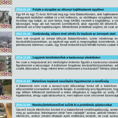
2016.01.24
Folyik a vizsgálat az elhunyt hajléktalanok ügyében
Egy 64 és egy 71 éves férfi halt meg egy hete Balatonfüreden, akik hajléktalan
elhagyatott épületben találtak rá a két holttestre, az elsődleges vizsgálatok k
Azonban úgy tudjuk, az sem biztos, hogy kihűlés vezetett a tragédiához, a vizs
lakosságot, hogy aki tud hasonló személyekről, akár egyedül élő idősekről,
jelentsék azt a helyi kapitányságon. Mindenkinek próbálnak segíteni, de csak an
2017.01.10
Garázdaság, súlyos testi sértés és lopások az ünnepek alatt
Nem volt nyugodt az ünnepi időszak Balatonfüreden, szinte mindennap ese
bevásárlóközpontokban, az egyiknél egy autót is megrongáltak ismeretlenek, de v
jelentkeztek telefonos csalók, egy füredi embertől közel félmillió forintot csaltak k
2016.12.06
Legyünk körültekintőek a karácsonyi vásárláskor
Ne csak a megvásárolt árú minőségére érdemes figyelni a karácsonyi vásárlá
figyelmezteti a lakosságot. A különösen forgalmas bevásárlóközpontokban, a
csalók áldozatává. Hogy miként lehet csökkenteni a kockázatot? Néhány jótaná
2016.11.22
Betöréses lopások veszélyére figyelmeztet a rendőrség
A Balatonnál nem csak a tavaszi-nyári időszakban fordul elő a betöréses
előszeretettel szerepelnek a betörök listáján. A rendőrség arra figyelmeztet, hog
egy időben felfedezett betörésnél a tettes elfogására is nagyobb az esély
ingatlanokat, ahogy saját lakásunkat is, mert teljesen ezek sincsenek biztonság
2016.11.04
Rendszámfelismerővel szűrik ki a problémás gépkocsikat
Újszerű közúti ellenőrzést kezdett el a balatonfüredi rendőrkapitányság, ame
meg az autósokat, feleslegesen tehát "nem zaklatják" azokat, akiknél minden 
ellenőrzés, amikor minden elhaladó autót mellékútra terelnek, de csak azoka