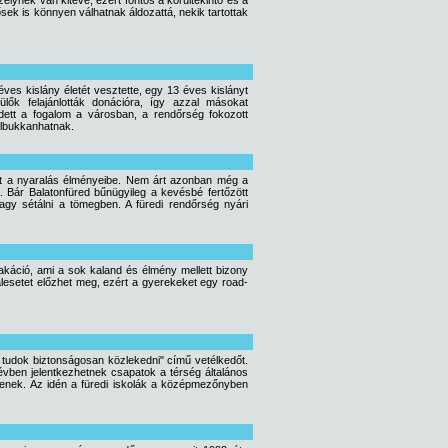
élynek van kitéve, ezért fontos a körültekintő és a
ek is könnyen válhatnak áldozattá, nekik tartottak
es kislány életét vesztette, egy 13 éves kislányt
lők felajánlották donációra, így azzal másokat
ett a fogalom a városban, a rendőrség fokozott
felbukkanhatnak.
gát a nyaralás élményeibe. Nem árt azonban még a
a. Bár Balatonfüred bűnügyileg a kevésbé fertőzött
 vagy sétálni a tömegben. A füredi rendőrség nyári
vakáció, ami a sok kaland és élmény mellett bizony
alesetet előzhet meg, ezért a gyerekeket egy road-
ár tudok biztonságosan közlekedni" című vetélkedőt.
 évben jelentkezhetnek csapatok a térség általános
gjenek. Az idén a füredi iskolák a középmezőnyben