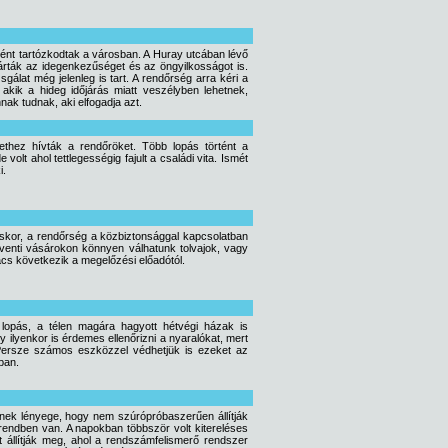
ként tartózkodtak a városban. A Huray utcában lévő
izárták az idegenkezűséget és az öngyilkosságot is.
gálat még jelenleg is tart. A rendőrség arra kéri a
 akik a hideg időjárás miatt veszélyben lehetnek,
nak tudnak, aki elfogadja azt.
thez hívták a rendőröket. Több lopás történt a
olt ahol tettlegességig fajult a családi vita. Ismét
i.
skor, a rendőrség a közbiztonsággal kapcsolatban
dventi vásárokon könnyen válhatunk tolvajok, vagy
cs következik a megelőzési előadótól.
 lopás, a télen magára hagyott hétvégi házak is
y ilyenkor is érdemes ellenőrizni a nyaralókat, mert
. Persze számos eszközzel védhetjük is ezeket az
ban.
lynek lényege, hogy nem szúrópróbaszerűen állítják
rendben van. A napokban többször volt kitereléses
t állítják meg, ahol a rendszámfelismerő rendszer