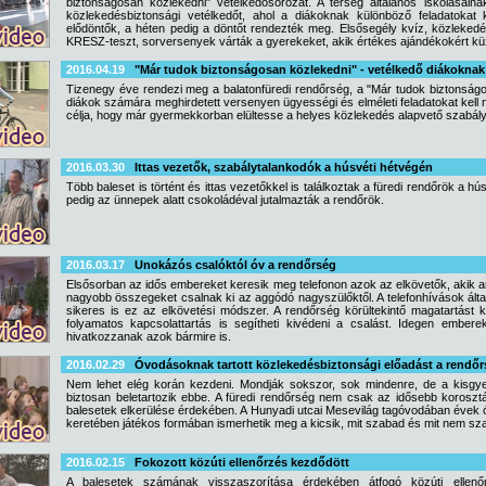
biztonságosan közlekedni" vetélkedősorozat. A térség általános iskolásai
közlekedésbiztonsági vetélkedőt, ahol a diákoknak különböző feladatokat 
elődöntők, a héten pedig a döntőt rendezték meg. Elsősegély kvíz, közlekedés
KRESZ-teszt, sorversenyek várták a gyerekeket, akik értékes ajándékokért kü
2016.04.19
"Már tudok biztonságosan közlekedni" - vetélkedő diákoknak
Tizenegy éve rendezi meg a balatonfüredi rendőrség, a "Már tudok biztonság
diákok számára meghirdetett versenyen ügyességi és elméleti feladatokat kell 
célja, hogy már gyermekkorban elültesse a helyes közlekedés alapvető szabálya
2016.03.30
Ittas vezetők, szabálytalankodók a húsvéti hétvégén
Több baleset is történt és ittas vezetőkkel is találkoztak a füredi rendőrök a 
pedig az ünnepek alatt csokoládéval jutalmazták a rendőrök.
2016.03.17
Unokázós csalóktól óv a rendőrség
Elsősorban az idős embereket keresik meg telefonon azok az elkövetők, akik ar
nagyobb összegeket csalnak ki az aggódó nagyszülőktől. A telefonhívások álta
sikeres is ez az elkövetési módszer. A rendőrség körültekintő magatartást 
folyamatos kapcsolattartás is segítheti kivédeni a csalást. Idegen emb
hivatkozzanak azok bármire is.
2016.02.29
Óvodásoknak tartott közlekedésbiztonsági előadást a rendő
Nem lehet elég korán kezdeni. Mondják sokszor, sok mindenre, de a kisgy
biztosan beletartozik ebbe. A füredi rendőrség nem csak az idősebb korosztály
balesetek elkerülése érdekében. A Hunyadi utcai Mesevilág tagóvodában évek
keretében játékos formában ismerhetik meg a kicsik, mit szabad és mit nem sz
2016.02.15
Fokozott közúti ellenőrzés kezdődött
A balesetek számának visszaszorítása érdekében átfogó közúti ellenő