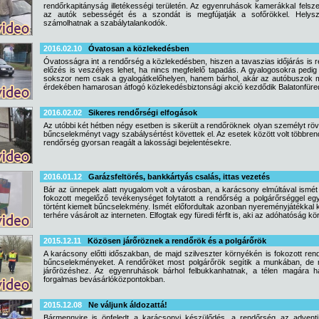
rendőrkapitányság illetékességi területén. Az egyenruhások kamerákkal felszere
az autók sebességét és a szondát is megfújatják a sofőrökkel. Helyszíni
számolhatnak a szabálytalankodók.
2016.02.10
Óvatosan a közlekedésben
Óvatosságra int a rendőrség a közlekedésben, hiszen a tavaszias időjárás is re
előzés is veszélyes lehet, ha nincs megfelelő tapadás. A gyalogosokra pedig
sokszor nem csak a gyalogátkelőhelyen, hanem bárhol, akár az autóbuszok m
érdekében hamarosan átfogó közlekedésbiztonsági akció kezdődik Balatonfüre
2016.02.02
Sikeres rendőrségi elfogások
Az utóbbi két hétben négy esetben is sikerült a rendőröknek olyan személyt rövid 
bűncselekményt vagy szabálysértést követtek el. Az esetek között volt többrendbe
rendőrség gyorsan reagált a lakossági bejelentésekre.
2016.01.12
Garázsfeltörés, bankkártyás csalás, ittas vezetés
Bár az ünnepek alatt nyugalom volt a városban, a karácsony elmúltával ismét
fokozott megelőző tevékenységet folytatott a rendőrség a polgárőrséggel e
történt kiemelt bűncselekmény. Ismét előfordultak azonban nyereményjátékkal 
terhére vásárolt az interneten. Elfogtak egy füredi férfit is, aki az adóhatóság kö
2015.12.11
Közösen járőröznek a rendőrök és a polgárőrök
A karácsony előtti időszakban, de majd szilveszter környékén is fokozott rend
bűncselekményeket. A rendőröket most polgárőrök segítik a munkában, de 
járőrözéshez. Az egyenruhások bárhol felbukkanhatnak, a télen magára h
forgalmas bevásárlóközpontokban.
2015.12.08
Ne váljunk áldozattá!
Bármennyire is önfeledt a karácsonyi készülődés, a rendőrség az adventi