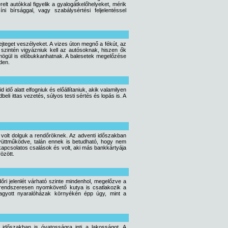
lt autókkal figyelik a gyalogátkelőhelyeket, mérik
 bírsággal, vagy szabálysértési feljelentéssel
jteget veszélyeket. A vizes úton megnő a fékút, az
 szintén vigyázniuk kell az autósoknak, hiszen ők
ögül is előbukkanhatnak. A balesetek megelőzése
den.
idő alatt elfogniuk és előállítaniuk, akik valamilyen
li ittas vezetés, súlyos testi sértés és lopás is. A
 volt dolguk a rendőröknek. Az adventi időszakban
gyüttműködve, talán ennek is betudható, hogy nem
kapcsolatos csalások és volt, aki más bankkártyája
rözött.
őri jelenlét várható szinte mindenhol, megelőzve a
rendszeresen nyomkövető kutya is csatlakozik a
agyott nyaralóházak környékén épp úgy, mint a
 időszakban is óvatosságra inti a lakosságot. A