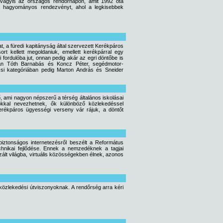
 vagyis az országos rendőrnapon, amit 1992 óta
a hagyományos rendezvényt, ahol a legkisebbek
, a füredi kapitányság által szervezett Kerékpáros
t kellett megoldaniuk, emellett kerékpárral egy
fordulóba jut, onnan pedig akár az egri döntőbe is
ban Tóth Barnabás és Koncz Péter, segédmotor-
i kategóriában pedig Marton András és Sneider
, ami nagyon népszerű a térség általános iskolásai
okkal nevezhetnek, ők különböző közlekedéssel
erékpáros ügyességi verseny vár rájuk, a döntőt
iztonságos internetezésről beszélt a Református
echnikai fejlődése. Ennek a nemzedéknek a tagjai
zált világba, virtuális közösségekben élnek, azonos
t közlekedési útviszonyoknak. A rendőrség arra kéri