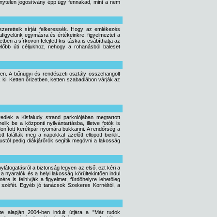
énytelen jogosítvány épp úgy fennakad, mint a nem
zeretteik sírját felkeressék. Hogy az emlékezés
afigyelünk egymásra és értékeinkre, figyelmeztet a
tben a sírkövön felejtett kis táska is csábíthatja az
 előbb úti céljukhoz, nehogy a rohanásból baleset
n. A bűnügyi és rendészeti osztály összehangolt
ak ki. Ketten őrizetben, ketten szabadlábon várják az
rediek a Kisfaludy strand parkolójában megtartott
k be a központi nyilvántartásba, illetve fotók is
donított kerékpár nyomára bukkanni. A rendőrség a
találták meg a napokkal azelőtt ellopott biciklit.
ustól pedig diákjárőrök segítik megóvni a lakosság
átogatásról a biztonság legyen az első, ezt kéri a
 nyaralók és a helyi lakosság körültekintően indul
re is felhívják a figyelmet, fürdőhelyre lehetőleg
 széfét. Egyéb jó tanácsok Szekeres Kornéltól, a
te alapján 2004-ben indult útjára a "Már tudok