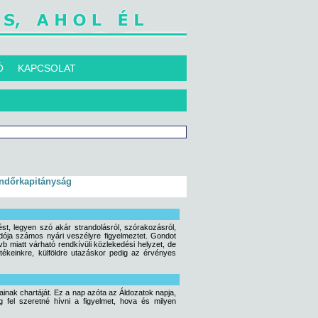
Ó
KAPCSOLAT
endőrkapitányság
ést, legyen szó akár strandolásról, szórakozásról,
adója számos nyári veszélyre figyelmeztet. Gondot
vb miatt várható rendkívüli közlekedési helyzet, de
értékeinkre, külföldre utazáskor pedig az érvényes
nak chartáját. Ez a nap azóta az Áldozatok napja,
 fel szeretné hívni a figyelmet, hova és milyen