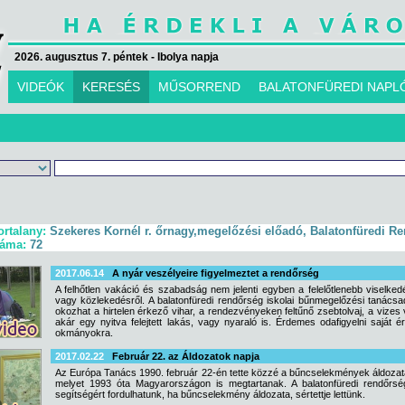
2026. augusztus 7. péntek - Ibolya napja
VIDEÓK
KERESÉS
MŰSORREND
BALATONFÜREDI NAPL
ortalany:
Szekeres Kornél r. őrnagy,megelőzési előadó, Balatonfüredi R
záma:
72
2017.06.14
A nyár veszélyeire figyelmeztet a rendőrség
A felhőtlen vakáció és szabadság nem jelenti egyben a felelőtlenebb viselked
vagy közlekedésről. A balatonfüredi rendőrség iskolai bűnmegelőzési tanács
okozhat a hirtelen érkező vihar, a rendezvényeken feltűnő zsebtolvaj, a vizes 
akár egy nyitva felejtett lakás, vagy nyaraló is. Érdemes odafigyelni saját 
okmányokra.
2017.02.22
Február 22. az Áldozatok napja
Az Európa Tanács 1990. február 22-én tette közzé a bűncselekmények áldozatai
melyet 1993 óta Magyarországon is megtartanak. A balatonfüredi rendőrség
segítségért fordulhatunk, ha bűncselekmény áldozata, sértettje lettünk.