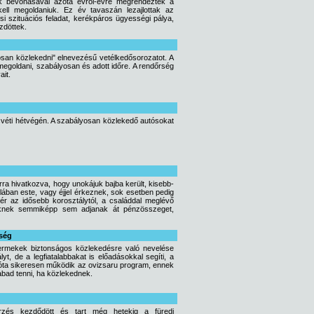
nak bevonásával azóta évről-évre megrendezték a
kell megoldaniuk. Ez év tavaszán lezajlottak az
i szituációs feladat, kerékpáros ügyességi pálya,
zdöttek.
osan közlekedni" elnevezésű vetélkedősorozatot. A
megoldani, szabályosan és adott időre. A rendőrség
it.
húsvéti hétvégén. A szabályosan közlekedő autósokat
ra hivatkozva, hogy unokájuk bajba került, kisebb-
lában este, vagy éjjel érkeznek, sok esetben pedig
kér az idősebb korosztálytól, a családdal meglévő
ereknek semmiképp sem adjanak át pénzösszeget,
rség
ermekek biztonságos közlekedésre való nevelése
t, de a legfiatalabbakat is előadásokkal segíti, a
 óta sikeresen működik az ovizsaru program, ennek
abad tenni, ha közlekednek.
rzés kezdődött és tart még hetekig a füredi