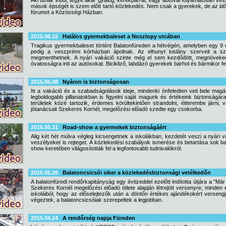
Aki útnak indul, tegye akár gyalog, kerékpárral, vagy autóval folyamatosan vesz
mások épségét is szem előtt tartó közlekedés. Nem csak a gyerekek, de az idős
fórumot a Közösségi Házban.
2015.06.15
Halálos gyermekbaleset a Noszlopy utcában
Tragikus gyermekbaleset történt Balatonfüreden a hétvégén, amelyben egy 9 év
pedig a veszprémi kórházban ápolnak. Az elhunyt kislány szerveit a szü
megmenthetnek. A nyári vakáció szinte még el sem kezdődött, megnöveked
óvatosságra inti az autósokat. Bicikliző, labdázó gyerekek bárhol és bármikor 
2015.06.08
Nyáron is biztonságosan
Itt a vakáció és a szabadságolások ideje, mindenki önfeledten veti bele ma
legboldogabb pillanatokban is figyelni saját magunk és értékeink biztonságár
területek közé tartozik, érdemes körültekintően strandolni, étterembe járni,
jótanácsait Szekeres Kornél, megelőzési előadó szedte egy csokorba.
2015.05.31
Road-show a gyermekek biztonságáért
Alig két hét múlva végleg kicsengetnek a iskolákban, kezdetét veszi a nyári 
veszélyeket is rejteget. A közlekedési szabályok ismerése és betartása sok b
show keretében világosították fel a legfontosabb tudnivalókról.
2015.05.26
Balatoncsicsói siker a közlekedésbiztonsági vetélkedőn
A balatonfüredi rendőrkapitányság egy évtizeddel ezelőtt indította útjára a "M
Szekeres Kornél megelőzési előadó ötlete alapján létrejött versenyre, minden
iskoláiból, hogy az előselejtezők után a döntőn értékes ajándékokért versen
végeztek, a balatoncsicsóiak szerepeltek a legjobban.
2015.04.24
A rendőrség napja Füreden