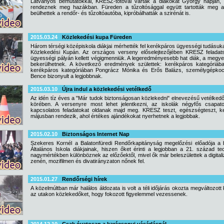
Látványos bemutatókkal, KRESZ-totóval várták a diákokat György napján,
rendeznek meg hazákban. Füreden a tűzoltósággal együtt tartották meg 
beülhettek a rendőr- és tűzoltóautóba, kipróbálhatták a szirénát is.
2015.03.24
Közlekedési kupa Füreden
Három térségi középiskola diákjai mérhették fel kerékpáros ügyességi tudásukat
Közlekedési Kupán. Az országos verseny előselejtezőjében KRESZ feladatsor
ügyességi pályán kellett végigmenniük. A legeredményesebb hat diák, a megyei 
bekerülhetnek. A következő eredmények születtek: kerékpáros kategóriá
kerékpáros kategóriában Pongrácz Mónika és Erős Balázs, személygépkocs
Bence bizonyult a legjobbnak.
2015.03.10
Újra indul a közlekedési vetélkedő
Az idén tíz éves a "Már tudok biztonságosan közlekedni" elnevezésű vetélkedő
körében. A versenyre most lehet jelentkezni, az iskolák négyfős csapat
kapcsolatos feladatokat oldanak majd meg. KRESZ teszt, egészségteszt, k
májusban rendezik, ahol értékes ajándékokat nyerhetnek a legjobbak.
2015.02.10
Biztonságos Internet Nap
Szekeres Kornél a Balatonfüredi Rendőrkapitányság megelőzési előadója a b
Általános Iskola diákjainak, hiszen őket érinti a legjobban a 21. század t
nagymértékben különböznek az előzőektől, mivel ők már beleszülettek a digitali
zenén, mozifilmen és divatirányzaton nőnek fel.
2015.01.27
Rendőrségi hírek
A közelmúltban már halálos áldozata is volt a téli időjárás okozta megváltozot
az utakon közlekedőket, hogy fokozott figyelemmel vezessenek.