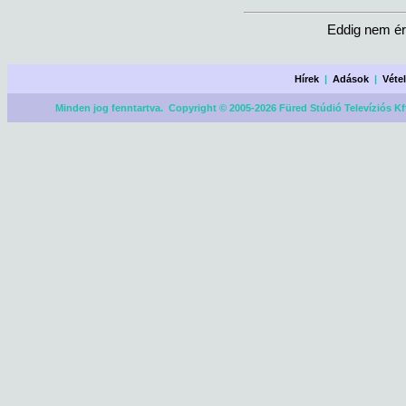
Eddig nem ér
Hírek
|
Adások
|
Véte
Minden jog fenntartva. Copyright © 2005-2026 Füred Stúdió Televíziós Kf