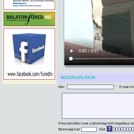
HOZZÁSZÓLÁSOK
Név:
*
E-mail cí
A hozzászólást csak a biztonsági kód megadása után
7
Biztonsági kód:
Kód:
4
5
2
2