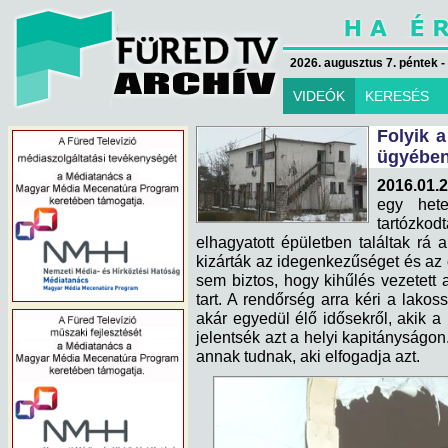
2026. augusztus 7. péntek -
VIDEÓK
KERESÉS
Folyik a
ügyébe
2016.01.2
egy hete
tartózko
elhagyatott épületben találtak rá a
kizárták az idegenkezűséget és az 
sem biztos, hogy kihűlés vezetett 
tart. A rendőrség arra kéri a lako
akár egyedül élő idősekről, akik a
jelentsék azt a helyi kapitányságo
annak tudnak, aki elfogadja azt.