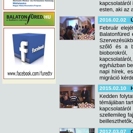
kapcsolatáról 
esten, aki az 
2016.02.02
Február elejé
Balatonfüred 
Szervezésükb
szőlő és a 
bioborokról
kapcsolatáró
egyházban betö
napi hírek, e
migráció kérdé
2015.02.10
Kedden folyta
témájában tar
kapcsolatáról
szellemileg fa
beilleszthető
2012.03.07