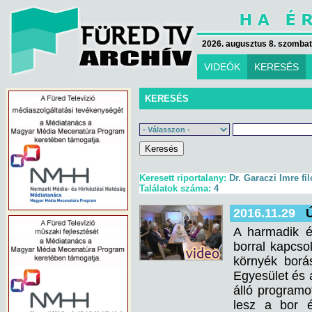
2026. augusztus 8. szombat 
VIDEÓK
KERESÉS
KERESÉS
Keresett riportalany:
Dr. Garaczi Imre f
Találatok száma:
4
2016.11.29
Ú
A harmadik é
borral kapcso
környék borás
Egyesület és 
álló programo
lesz a bor 