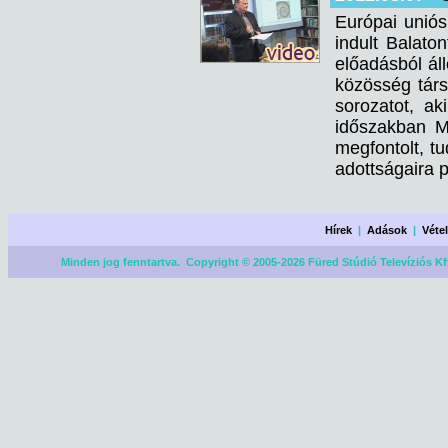
Európai uniós
indult Balato
előadásból áll
közösség társ
sorozatot, ak
időszakban M
megfontolt, t
adottságaira 
Hírek
|
Adások
|
Véte
Minden jog fenntartva. Copyright © 2005-2026 Füred Stúdió Televíziós Kf