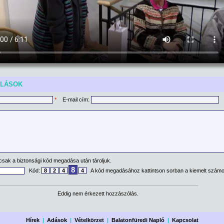
ÓLÁSOK
*
E-mail cím:
csak a biztonsági kód megadása után tároljuk.
8
Kód:
8
2
4
4
A kód megadásához kattintson sorban a kiemelt számo
Eddig nem érkezett hozzászólás.
Hírek
|
Adások
|
Vételkörzet
|
Balatonfüredi Napló
|
Kapcsolat