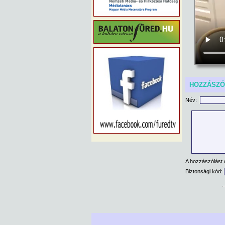
HOZZÁSZ
Név:
A hozzászólást 
Biztonsági kód: