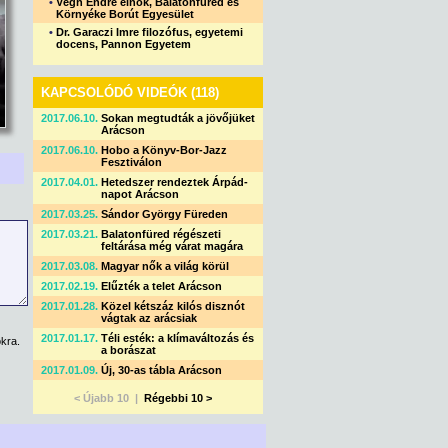
•
Végh Endre elnök, Balatonfüred és
Környéke Borút Egyesület
•
Dr. Garaczi Imre filozófus, egyetemi
docens, Pannon Egyetem
KAPCSOLÓDÓ VIDEÓK (118)
2017.06.10.
Sokan megtudták a jövőjüket
Arácson
2017.06.10.
Hobo a Könyv-Bor-Jazz
Fesztiválon
2017.04.01.
Hetedszer rendeztek Árpád-
napot Arácson
2017.03.25.
Sándor György Füreden
2017.03.21.
Balatonfüred régészeti
feltárása még várat magára
2017.03.08.
Magyar nők a világ körül
2017.02.19.
Elűzték a telet Arácson
2017.01.28.
Közel kétszáz kilós disznót
vágtak az arácsiak
2017.01.17.
Téli esték: a klímaváltozás és
kra.
a borászat
2017.01.09.
Új, 30-as tábla Arácson
< Újabb 10 |
Régebbi 10 >