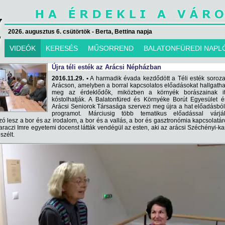
2026. augusztus 6. csütörtök - Berta, Bettina napja
VIDEÓK
KERESÉS
MŰSORREND
BALATONFÜREDI NAPL
Újra téli esték az Arácsi Népházban
2016.11.29. •
A harmadik évada kezdődött a Téli esték soroz
Arácson, amelyben a borral kapcsolatos előadásokat hallgath
meg az érdeklődők, miközben a környék borászainak ita
kóstolhatják. A Balatonfüred és Környéke Borút Egyesület 
Arácsi Seniorok Társasága szervezi meg újra a hat előadásból
programot. Márciusig több tematikus előadással várj
ó lesz a bor és az irodalom, a bor és a vallás, a bor és gasztronómia kapcsolatáró
araczi Imre egyetemi docenst látták vendégül az esten, aki az arácsi Széchényi-ka
szélt.