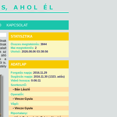
Ó
KAPCSOLAT
STATISZTIKA
atnak
atnak
Összes megtekintés:
3844
lait
Mai megtekintés:
2
és az
Utolsó:
2026.08.06 03:38:56
 álló
ák a
l is.
ADATLAP
stély
Forgatás napja:
2016.11.29
Sugárzás napja:
2016.11.30 (1323. adás)
Videó hossza:
0:06:11
Szerkesztő:
•
Bán László
Operatőr:
•
Vincze Gyula
Vágó:
•
Vincze Gyula
Riportalany: