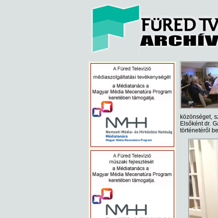
közönséget, sz
Elsőként dr. G
történetéről be