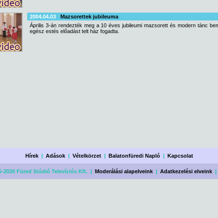
2004.04.03
Mazsorettek jubileuma
Április 3-án rendezték meg a 10 éves jubileumi mazsorett és modern tánc be
egész estés előadást telt ház fogadta.
Hírek
|
Adások
|
Vételkörzet
|
Balatonfüredi Napló
|
Kapcsolat
-2026 Füred Stúdió Televíziós Kft. |
Moderálási alapelveink
|
Adatkezelési elveink
|