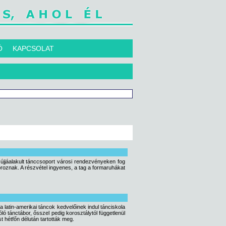
Ó
KAPCSOLAT
 újjáalakult tánccsoport városi rendezvényeken fog
oboroznak. A részvétel ingyenes, a tag a formaruhákat
a latin-amerikai táncok kedvelőinek indul tánciskola
 tánctábor, ősszel pedig korosztálytól függetlenül
t hétfőn délután tartották meg.