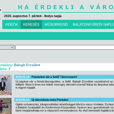
2026. augusztus 7. péntek - Ibolya napja
VIDEÓK
KERESÉS
MŰSORREND
BALATONFÜREDI NAPL
ortalany:
Balogh Erzsébet
záma:
3
2016.01.18
Fiatalokat vár a Sellő Tánccsoport
Új tagokat vár a füredi táncegyüttes, a Sellő. Balogh Erzsébet vezetésével az
fellépni. Most 6 éves kor feletti, mozogni, táncolni szerető fiúkat és lányokat t
is ingyen kapják.
2012.05.14
Új tánciskola indul Füreden
Újabb szórakozási, kikapcsolódási lehetőséggel bővül a város kínálata. Ezúttal 
a Balaton Szabadidő és Konferencia Központban. Nyáron lesz gyerekeknek szóló
bárki megtanulhatja ezt a népszerű versenytáncot. Az első bemutató foglalkozás