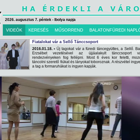
2026. augusztus 7. péntek - Ibolya napja
VIDEÓK
KERESÉS
MŰSORREND
BALATONFÜREDI NAPL
Fiatalokat vár a Sellő Tánccsoport
2016.01.18. •
Új tagokat vár a füredi táncegyüttes, a Sellő. B
Erzsébet vezetésével az újjáalakult tánccsoport vá
rendezvényeken fog fellépni. Most 6 éves kor feletti, moz
táncolni szerető fiúkat és lányokat toboroznak. A részvétel ingy
a tag a formaruhákat is ingyen kapják.