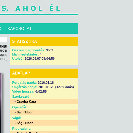
Ó
KAPCSOLAT
STATISZTIKA
alogh
rosi
Összes megtekintés:
3562
ogni,
Mai megtekintés:
4
enes,
Utolsó:
2026.08.07 09:04:56
ADATLAP
Forgatás napja:
2016.01.18
Sugárzás napja:
2016.01.20 (1278. adás)
Videó hossza:
0:02:55
Szerkesztő:
•
Csorba Kata
Operatőr:
•
Sági Tibor
Vágó:
•
Sági Tibor
Riportalany: