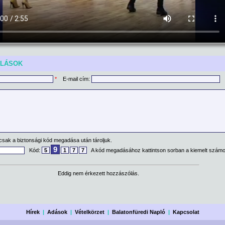
ÓLÁSOK
*
E-mail cím:
csak a biztonsági kód megadása után tároljuk.
9
Kód:
5
1
7
7
A kód megadásához kattintson sorban a kiemelt számo
Eddig nem érkezett hozzászólás.
Hírek
|
Adások
|
Vételkörzet
|
Balatonfüredi Napló
|
Kapcsolat