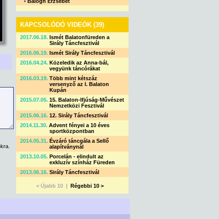
•
Balogh Erzsébet
KAPCSOLÓDÓ VIDEÓK (39)
2017.06.18.
Ismét Balatonfüreden a
Sirály Táncfesztivál
2016.06.19.
Ismét Sirály Táncfesztivál
2016.04.24.
Közeledik az Anna-bál,
vegyünk táncórákat
2016.03.19.
Több mint kétszáz
versenyző az I. Balaton
Kupán
2015.07.05.
15. Balaton-Ifjúság-Művészet
Nemzetközi Fesztivál
2015.06.16.
12. Sirály Táncfesztivál
2014.11.30.
Advent fényei a 10 éves
sportközpontban
2014.05.31.
Évzáró táncgála a Sellő
kra.
alapítványnál
2013.10.05.
Porcelán - elindult az
exkluzív színház Füreden
2013.06.16.
Sirály Táncfesztivál
< Újabb 10 |
Régebbi 10 >