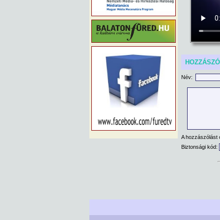
HOZZÁSZ
Név:
A hozzászólást 
Biztonsági kód: