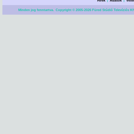
Hírek
|
Adások
|
Véte
Minden jog fenntartva. Copyright © 2005-2026 Füred Stúdió Televíziós Kf