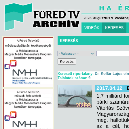
2026. augusztus 9. vasárna
VIDEÓK
KERESÉS
KERESÉS
Keresett riportalany:
Dr. Kollár Lajos el
Találatok száma:
9
2017.04.12
1,7 milliárd f
bárki számára
Vitorlás Szö
Magyarország 
meg, hallottu
az a cél, ho