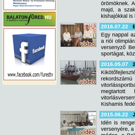
örömöknek. A 
majd, a szak
kishajókkal is
2016.07.22
Egy nappal az
a riói olimpiá
versenyző Be
sportágat, kö
2016.05.07
Kikötőfejles
rekordszámú
vitorlásspo
megtartott
vitorlásverse
Kishamis fedél
2015.06.22
Idén is renge
versenyére, a