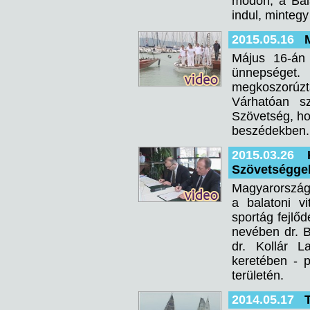
módon, a Bala
indul, minteg
2015.05.16
Május 16-án 
ünnepséget.
megkoszorúztá
Várhatóan s
Szövetség, ho
beszédekben.
2015.03.26
Szövetségge
Magyarország 
a balatoni vi
sportág fejlőd
nevében dr. 
dr. Kollár L
keretében - p
területén.
2014.05.17