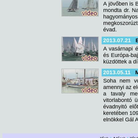
A jövőben is B
mondta dr. N
hagyományos 
megkoszorúztá
évad.
2013.07.21
A vasárnapi é
és Európa-baj
küzdöttek a dí
2013.05.11
M
Soha nem vol
amennyi az elő
a tavaly me
vitorlabontó 
évadnyitó előt
keretében 109:
elnökkel Gál 