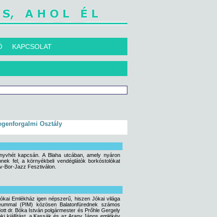
Ó
KAPCSOLAT
egenforgalmi Osztály
önyvhét kapcsán. A Blaha utcában, amely nyáron
nek fel, a környékbeli vendéglátók borkóstolókat
yv-Bor-Jazz Fesztiválon.
Jókai Emlékház igen népszerű, hiszen Jókai világa
Múzeummal (PIM) közösen Balatonfürednek számos
ott dr. Bóka István polgármester és Prőhle Gergely
ki kiállítást, a Kassák és az Arany János emlékév