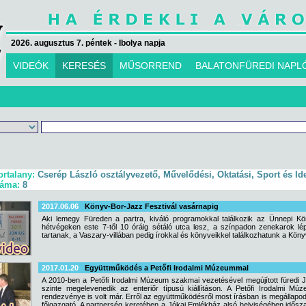
2026. augusztus 7. péntek - Ibolya napja
VIDEÓK
KERESÉS
MŰSORREND
BALATONFÜREDI NAPL
ortalany:
Cserép László osztályvezető, Művelődési, Oktatási, Sport és Id
záma:
8
2017.06.06
Könyv-Bor-Jazz Fesztivál vasárnapig
Aki lemegy Füreden a partra, kiváló programokkal találkozik az Ünnepi K
hétvégeken este 7-től 10 óráig sétáló utca lesz, a színpadon zenekarok lép
tartanak, a Vaszary-villában pedig írokkal és könyveikkel találkozhatunk a Kön
2017.01.20
Együttműködés a Petőfi Irodalmi Múzeummal
A 2010-ben a Petőfi Irodalmi Múzeum szakmai vezetésével megújított füredi 
szinte megelevenedik az enteriőr típusú kiállításon. A Petőfi Irodalmi 
rendezvénye is volt már. Erről az együttműködésről most írásban is megállapod
főigazgató. A partnerség keretében a Jókai Emlékház alsó helyiségében idősza