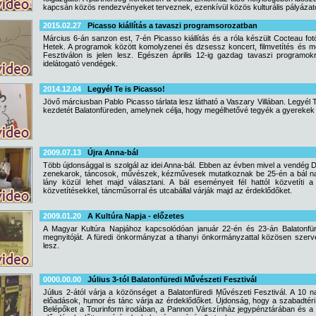
kapcsán közös rendezvényeket terveznek, ezenkívül közös kulturális pályázato
2015.02.27
Picasso kiállítás a tavaszi programsorozatban
Március 6-án sanzon est, 7-én Picasso kiállítás és a róla készült Cocteau fot
Hetek. A programok között komolyzenei és dzsessz koncert, filmvetítés és mo
Fesztiválon is jelen lesz. Egészen április 12-ig gazdag tavaszi program
idelátogató vendégek.
2014.12.04
Legyél Te is Picasso!
Jövő márciusban Pablo Picasso tárlata lesz látható a Vaszary Villában. Legyél
kezdetét Balatonfüreden, amelynek célja, hogy megélhetővé tegyék a gyereke
2009.07.13
Újra Anna-bál
Több újdonsággal is szolgál az idei Anna-bál. Ebben az évben mivel a vendé
zenekarok, táncosok, művészek, kézművesek mutatkoznak be 25-én a bál na
lány közül lehet majd választani. A bál eseményeit fél hattól közvetíti 
közvetítésekkel, táncműsorral és utcabállal várják majd az érdeklődőket.
2009.01.20
A Kultúra Napja - előzetes
A Magyar Kultúra Napjához kapcsolódóan január 22-én és 23-án Balatonfüre
megnyitóját. A füredi önkormányzat a tihanyi önkormányzattal közösen szer
lesz.
0000.00.00
Július 3-tól Balatonfüredi Művészeti Fesztivál
Július 2-ától várja a közönséget a Balatonfüredi Művészeti Fesztivál. A 10 
előadások, humor és tánc várja az érdeklődőket. Újdonság, hogy a szabadtér
Belépőket a Tourinform irodában, a Pannon Várszínház jegypénztárában és a mó