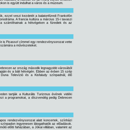
kon is együtt indulhat a város és a múzeum.
ók, ezzel veszi kezdetét a balatonfüredi Frankofón
nodráma. A francia kultúra a március 15-i tavaszi
okra számíthatnak a hétvégeken a fürediek és az
 Te is Picasso! címmel egy rendezvénysorozat vette
k számára a művészeteket.
g Debrecen az ország második legnagyobb városából
pján és a báli hétvégén. Ebben az évben 15 szép
a Duna Televízió és a Kisfaludy színpadnál, élő
den tartják a Kulturális Turizmus évének vidéki
vezi a programokat, a díszvendég pedig Debrecen
napos rendezvénysorozat alatt koncertek, színházi
i színpadon ingyenesen látogathatók az előadások.
ló előtti faházában, a Jókai villában, valamint az