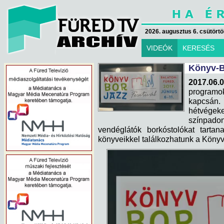
2026. augusztus 6. csütörtök
VIDEÓK
KERESÉS
Könyv-B
2017.06.0
programo
kapcsán
hétvégeke
színpado
vendéglátók borkóstolókat tartan
könyveikkel találkozhatunk a Könyv