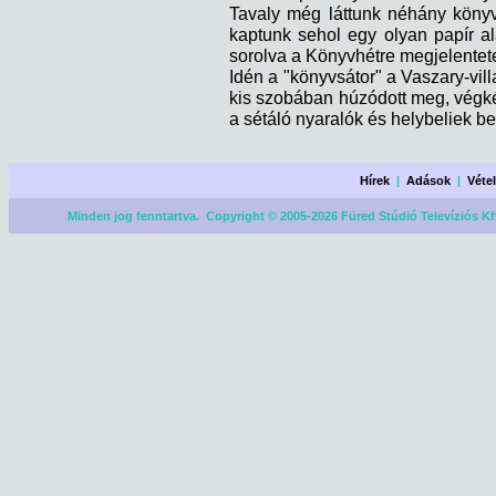
Tavaly még láttunk néhány köny
kaptunk sehol egy olyan papír ala
sorolva a Könyvhétre megjelentete
Idén a "könyvsátor" a Vaszary-vil
kis szobában húzódott meg, végkép
a sétáló nyaralók és helybeliek 
Hírek
|
Adások
|
Véte
Minden jog fenntartva. Copyright © 2005-2026 Füred Stúdió Televíziós Kf