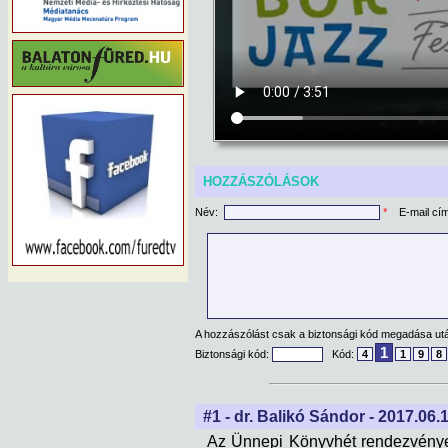
HOZZÁSZÓLÁSOK
Név:
*
E-mail cí
A hozzászólást csak a biztonsági kód megadása után
1
Biztonsági kód:
Kód:
4
1
9
8
#1 - dr. Balikó Sándor - 2017.06.1
Az Ünnepi Könyvhét rendezvénye