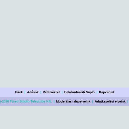
Hírek
|
Adások
|
Vételkörzet
|
Balatonfüredi Napló
|
Kapcsolat
-2026 Füred Stúdió Televíziós Kft. |
Moderálási alapelveink
|
Adatkezelési elveink
|