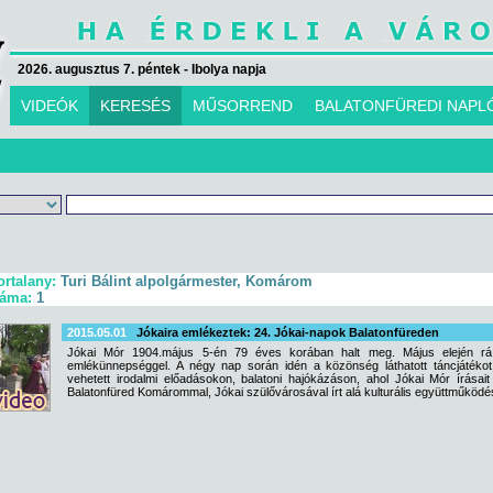
2026. augusztus 7. péntek - Ibolya napja
VIDEÓK
KERESÉS
MŰSORREND
BALATONFÜREDI NAPL
ortalany:
Turi Bálint alpolgármester, Komárom
záma:
1
2015.05.01
Jókaira emlékeztek: 24. Jókai-napok Balatonfüreden
Jókai Mór 1904.május 5-én 79 éves korában halt meg. Május elején rá
emlékünnepséggel. A négy nap során idén a közönség láthatott táncjátékot
vehetett irodalmi előadásokon, balatoni hajókázáson, ahol Jókai Mór írásai
Balatonfüred Komárommal, Jókai szülővárosával írt alá kulturális együttműködé