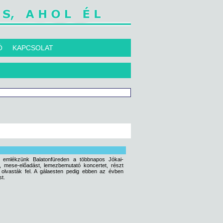
Ó
KAPCSOLAT
 emlékzünk Balatonfüreden a többnapos Jókai-
, mese-előadást, lemezbemutató koncertet, részt
t olvasták fel. A gálaesten pedig ebben az évben
st.