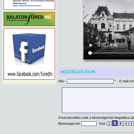
HOZZÁSZÓLÁSOK
Név:
*
E-mail cí
A hozzászólást csak a biztonsági kód megadása után
6
Biztonsági kód:
Kód:
1
8
4
2