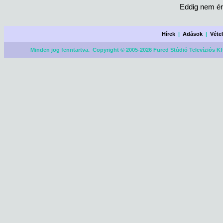
Eddig nem ér
Hírek
|
Adások
|
Véte
Minden jog fenntartva. Copyright © 2005-2026 Füred Stúdió Televíziós Kf