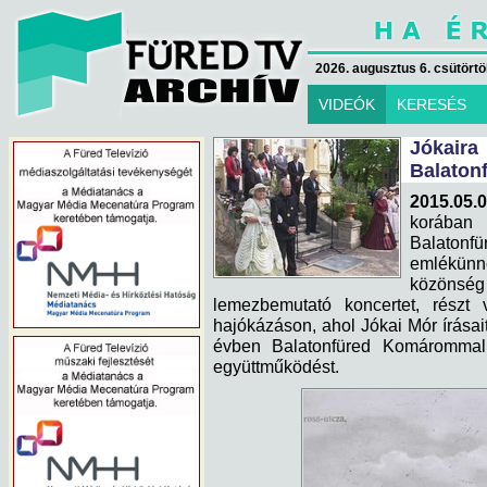
2026. augusztus 6. csütörtök
VIDEÓK
KERESÉS
Jókair
Balaton
2015.05.0
korában 
Balato
emlékün
közönség
lemezbemutató koncertet, részt v
hajókázáson, ahol Jókai Mór írásai
évben Balatonfüred Komárommal, J
együttműködést.