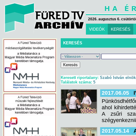
2026. augusztus 6. csütörtök
VIDEÓK
KERESÉS
KERESÉS
Keresett riportalany:
Szabó István elnök
Találatok száma:
5
2017.06.05
Pünkösdhétfő
ahol kihirdet
A zsűri sza
szégyenkezniü
2017.05.14