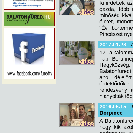
Kihirdették a
gazda, több 
minőség kivál
életét, mond
"Év borterme
Pincészet nyer
2017.01.28
17. alkalomm
napi Borünne
Hegyközség, 
Balatonfüredi
ahol délelőt
érdeklődőket.
rendezvény lá
hiányolták tö
2016.05.15
Borpince
A Balatonfür
hogy kik azok