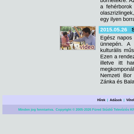
borhetekre. A
a fehérborok
olaszrizlinge
egy ilyen borr
2015.05.26
Egész napos 
ünnepén. A B
kulturális mű
Ezen a rendez
illetve itt 
megkomponál
Nemzeti Bor 
Zánka és Bala
Hírek
|
Adások
|
Véte
Minden jog fenntartva. Copyright © 2005-2026 Füred Stúdió Televíziós Kf