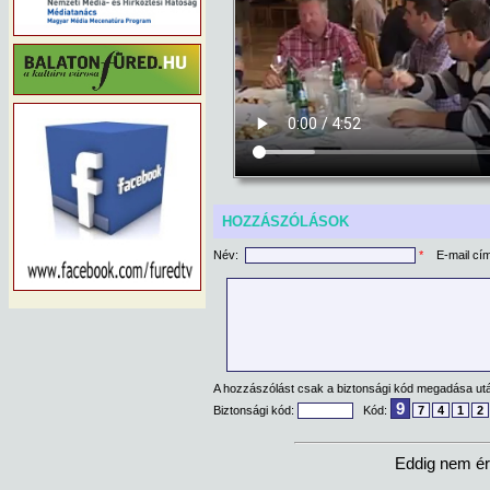
HOZZÁSZÓLÁSOK
Név:
*
E-mail cí
A hozzászólást csak a biztonsági kód megadása után
9
Biztonsági kód:
Kód:
7
4
1
2
Eddig nem ér