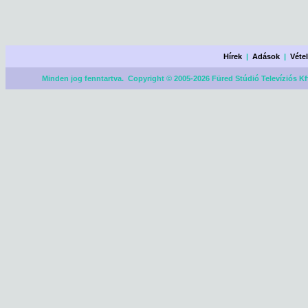
Hírek
|
Adások
|
Véte
Minden jog fenntartva. Copyright © 2005-2026 Füred Stúdió Televíziós Kf