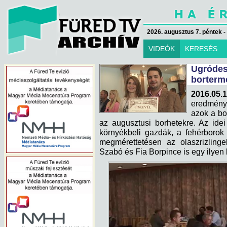
2026. augusztus 7. péntek -
VIDEÓK
KERESÉS
Ugród
borterm
2016.05.1
eredmény
azok a bo
az augusztusi borhetekre. Az ide
környékbeli gazdák, a fehérborok
megmérettetésen az olaszrizlinge
Szabó és Fia Borpince is egy ilyen 