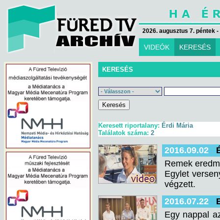
2026. augusztus 7. péntek -
VIDEÓK
KERESÉS
KERESÉS
Keresett riportalany:
Érdi Mária
Találatok száma:
2
2016.09.02
Remek eredménn
Egylet versen
végzett.
2016.07.22
Egy nappal az