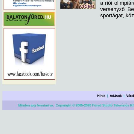
a riói olimpiá
versenyző Be
sportágat, kö
Hírek
|
Adások
|
Véte
Minden jog fenntartva. Copyright © 2005-2026 Füred Stúdió Televíziós Kf