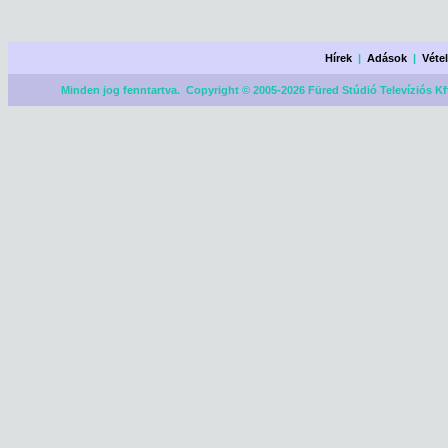
Hírek
|
Adások
|
Véte
Minden jog fenntartva. Copyright © 2005-2026 Füred Stúdió Televíziós Kf