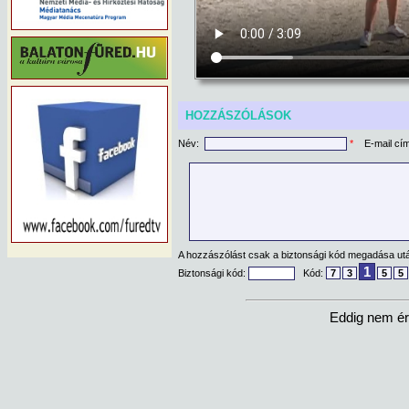
HOZZÁSZÓLÁSOK
Név:
*
E-mail cí
A hozzászólást csak a biztonsági kód megadása után
1
Biztonsági kód:
Kód:
7
3
5
5
Eddig nem ér