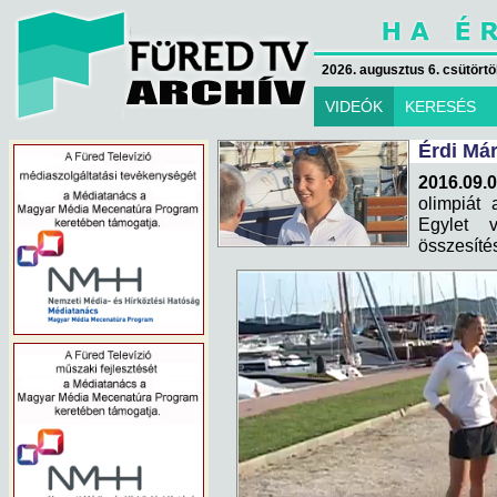
2026. augusztus 6. csütörtök
VIDEÓK
KERESÉS
Érdi Már
2016.09.0
olimpiát 
Egylet 
összesíté