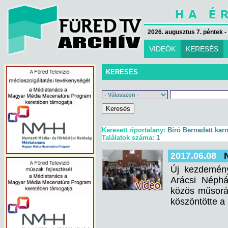
2026. augusztus 7. péntek -
VIDEÓK
KERESÉS
KERESÉS
Keresett riportalany:
Bíró Bernadett kar
Találatok száma:
1
2017.06.08
Új kezdemény
Arácsi Néph
közös műsorát
köszöntötte a 