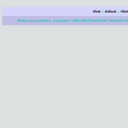
Hírek
|
Adások
|
Véte
Minden jog fenntartva. Copyright © 2005-2026 Füred Stúdió Televíziós Kf