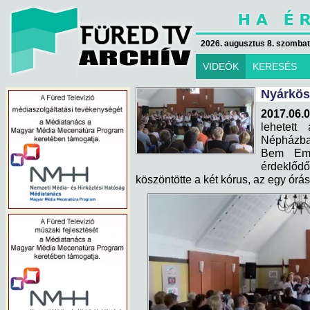
2026. augusztus 8. szombat 
VIDEÓK
KERESÉS
Nyárkös
2017.06.0
lehetett
Népházba
Bem Eml
érdeklődő
köszöntötte a két kórus, az egy órás