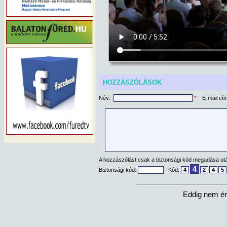
HOZZÁSZÓLÁSOK
Név:
*
E-mail cí
A hozzászólást csak a biztonsági kód megadása után
4
Biztonsági kód:
Kód:
4
2
4
5
Eddig nem ér